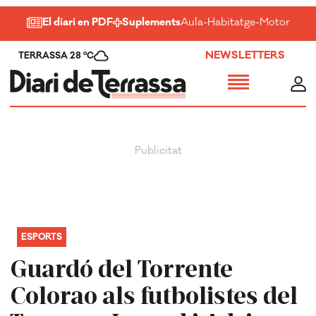
El diari en PDF
Suplements
Aula
-
Habitatge
-
Motor
-
Salu
NEWSLETTERS
TERRASSA 28 ºC
ESPORTS
Guardó del Torrente
Colorao als futbolistes del