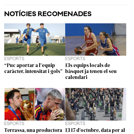
NOTÍCIES RECOMENADES
ESPORTS
ESPORTS
“Puc aportar a l'equip
Els equips locals de
caràcter, intensitat i gols”
bàsquet ja tenen el seu
calendari
ESPORTS
ESPORTS
Terrassa, una productora
El 17 d’octubre, data per al