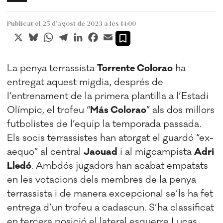
Publicat el 25 d’agost de 2023 a les 14:00
X
Bluesky
WhatsApp
Telegram
LinkedIn
Facebook
Email
La penya terrassista
Torrente Colorao
ha
entregat aquest migdia, després de
l’entrenament de la primera plantilla a l’Estadi
Olímpic, el trofeu “
Más Colorao
” als dos millors
futbolistes de l’equip la temporada passada.
Els socis terrassistes han atorgat el guardó “ex-
aequo” al central
Jaouad
i al migcampista
Adri
Lledó
. Ambdós jugadors han acabat empatats
en les votacions dels membres de la penya
terrassista i de manera excepcional se’ls ha fet
entrega d’un trofeu a cadascun. S’ha classificat
en tercera posició el lateral esquerre Lucas