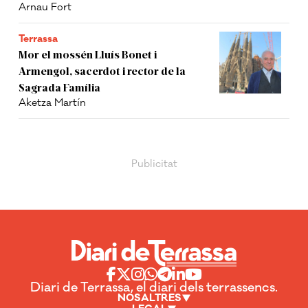
Arnau Fort
Terrassa
Mor el mossén Lluís Bonet i
Armengol, sacerdot i rector de la
Sagrada Família
Aketza Martín
Diari de Terrassa, el diari dels terrassencs.
NOSALTRES