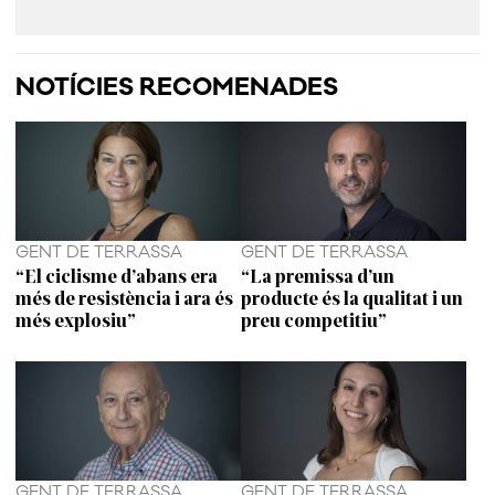
NOTÍCIES RECOMENADES
GENT DE TERRASSA
GENT DE TERRASSA
“El ciclisme d’abans era
“La premissa d’un
més de resistència i ara és
producte és la qualitat i un
més explosiu”
preu competitiu”
GENT DE TERRASSA
GENT DE TERRASSA