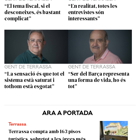
“El tema fiscal, si el
“En realitat, totes les
desconeixes, és bastant
entrevistes són
complicat”
interessants”
GENT DE TERRASSA
GENT DE TERRASSA
“La sensació és que tot el
“Ser del Barça representa
sistema està saturat i
una forma de vida, ho és
tothom està esgotat”
tot”
ARA A PORTADA
Terrassa
Terrassa compta amb 163 pisos
turístics, sobretot a les àrees més