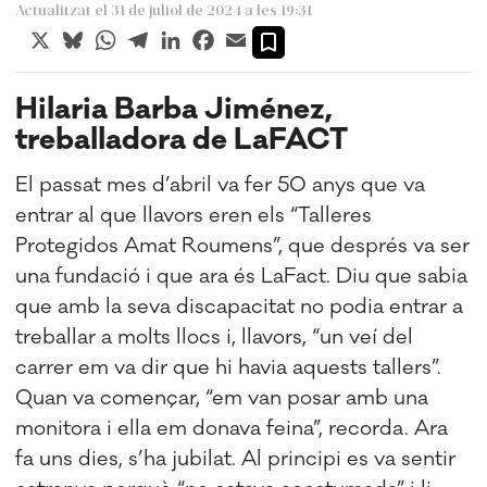
Actualitzat el 31 de juliol de 2024 a les 19:31
X
Bluesky
WhatsApp
Telegram
LinkedIn
Facebook
Email
Hilaria Barba Jiménez,
treballadora de LaFACT
El passat mes d’abril va fer 50 anys que va
entrar al que llavors eren els “Talleres
Protegidos Amat Roumens”, que després va ser
una fundació i que ara és LaFact. Diu que sabia
que amb la seva discapacitat no podia entrar a
treballar a molts llocs i, llavors, “un veí del
carrer em va dir que hi havia aquests tallers”.
Quan va començar, “em van posar amb una
monitora i ella em donava feina”, recorda. Ara
fa uns dies, s’ha jubilat. Al principi es va sentir