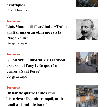
cèntriques
Pilar Màrquez
Terrassa
Lluís Muncunill i Parellada: “Trobo
a faltar una gran obra meva a la
Plaça Vella”
Sergi Estapé
Terrassa
Qui va ser l'industrial de Terrassa
assassinat l'any 1936 que té un
carrer a Sant Pere?
Sergi Estapé
Terrassa
Un bar de quatre taules i mil
històries: “És molt tranquil, molt
familiar i molt de barri”