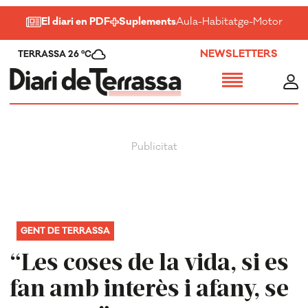
El diari en PDF
Suplements
Aula
-
Habitatge
-
Motor
-
Salu
NEWSLETTERS
TERRASSA 26 ºC
GENT DE TERRASSA
“Les coses de la vida, si es
fan amb interès i afany, se