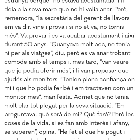
estranya perquè “no estava acostumada” i li
deia a la seva mare que no hi volia anar. Però,
rememora, “la secretària del gerent de llavors
em va dir, vine i prova i si no et va, no tornis
més”. Va provar i es va acabar acostumant i així
durant 50 anys. “Guanyava molt poc, no tenia
ni per als viatges”, diu, però es va anar trobant
còmode amb el temps i, més tard, “van veure
que jo podia oferir més”, i li van proposar que
ajudés als monitors. “Tenien plena confiança en
mi i que ho podia fer bé i em tractaven com un
monitor més”, manifesta. Admet que no tenia
molt clar tot plegat per la seva situació. “Em
preguntava, què serà de mi? Què faré? Però les
coses de la vida, si es fan amb interès i afany,
se superen”, opina. “He fet el que he pogut i