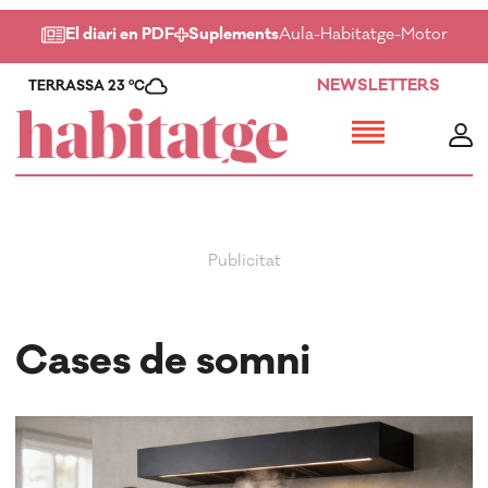
El diari en PDF
Suplements
Aula
-
Habitatge
-
Motor
-
Salu
NEWSLETTERS
TERRASSA 23 ºC
Cases de somni