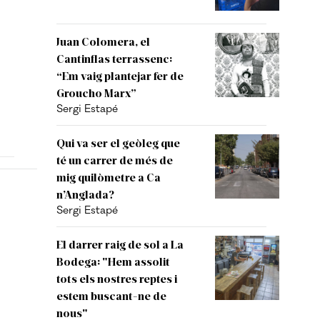
Juan Colomera, el
Cantinflas terrassenc:
“Em vaig plantejar fer de
Groucho Marx”
Sergi Estapé
Qui va ser el geòleg que
té un carrer de més de
mig quilòmetre a Ca
n’Anglada?
Sergi Estapé
El darrer raig de sol a La
Bodega: "Hem assolit
tots els nostres reptes i
estem buscant-ne de
nous"