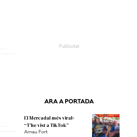
ARA A PORTADA
El Mercadal més viral:
“T’he vist a TikTok”
Arnau Fort