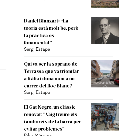
Daniel Blanxart: “La
teoria està molt bé, però
la pràctica és
fonamental”
Sergi Estapé
Qui va ser la soprano de
Terrassa que va triomfar
a Itàlia i dona nom a un
carrer del Roc Blanc?
Sergi Estapé
El Gat Negre, un clàssic
renovat: "Vaig treure els
tamborets de la barra per
evitar problemes"
Pilar Màrquez