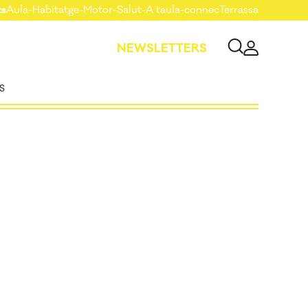
ts
Aula
-
Habitatge
-
Motor
-
Salut
-
A taula
-
connecTerrassa
NEWSLETTERS
S