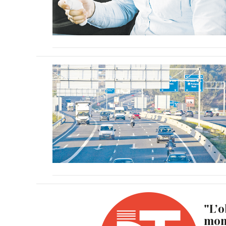
"L’o
mome