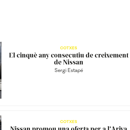
COTXES
El cinquè any consecutiu de creixement
de Nissan
Sergi Estapé
COTXES
Nissan promou una oferta per a l'Ariya