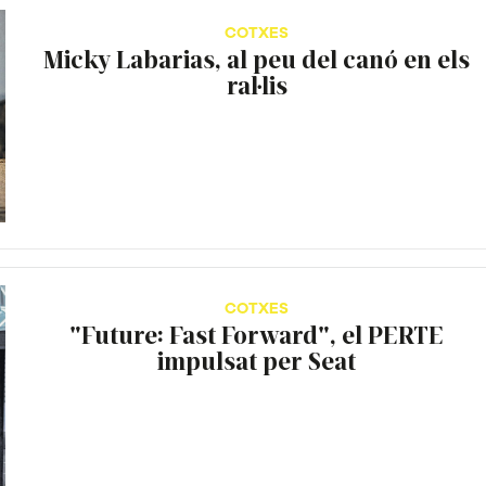
COTXES
Micky Labarias, al peu del canó en els
ral·lis
COTXES
"Future: Fast Forward", el PERTE
impulsat per Seat