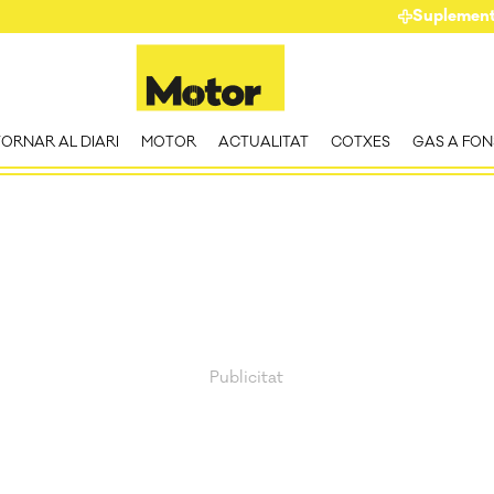
Suplemen
TORNAR AL DIARI
MOTOR
ACTUALITAT
COTXES
GAS A FON