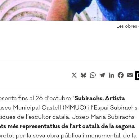
Les obres 
X
Bluesky
WhatsApp
Telegram
LinkedIn
Faceb
Em
senta fins al 26 d’octubre "
Subirachs. Artista
Museu Municipal Castell (MMUC) i l’Espai Subirachs
iques de l’escultor català. Josep Maria Subirachs
ts més representatius de l’art català de la segona
bretot per la seva obra pública i monumental, de la