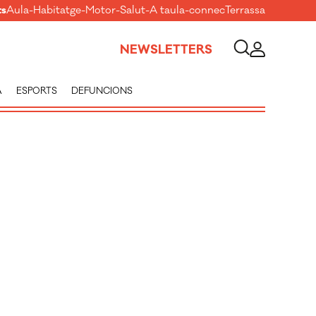
ts
Aula
-
Habitatge
-
Motor
-
Salut
-
A taula
-
connecTerrassa
NEWSLETTERS
A
ESPORTS
DEFUNCIONS