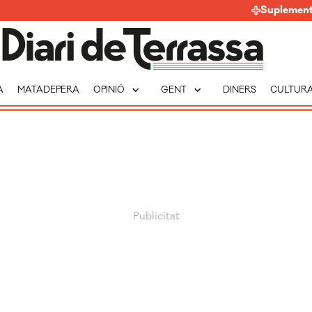
Suplemen
expand_more
expand_more
A
MATADEPERA
OPINIÓ
GENT
DINERS
CULTUR