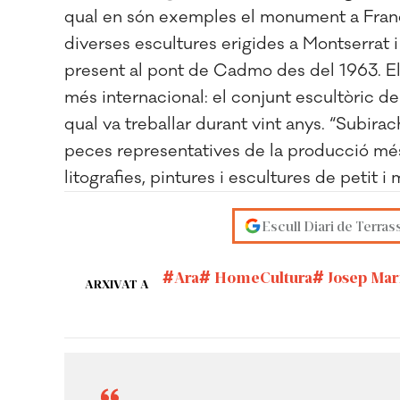
qual en són exemples el monument a Franc
diverses escultures erigides a Montserrat 
present al pont de Cadmo des del 1963. El
més internacional: el conjunt escultòric de
qual va treballar durant vint anys. “Subira
peces representatives de la producció més 
litografies, pintures i escultures de petit i 
Escull Diari de Terras
Ara
HomeCultura
Josep Mar
ARXIVAT A