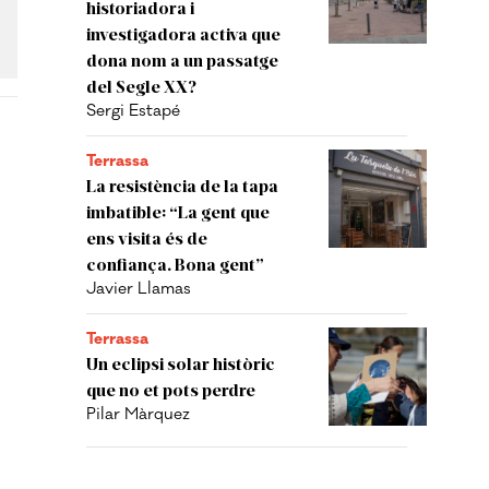
historiadora i
investigadora activa que
dona nom a un passatge
del Segle XX?
Sergi Estapé
Terrassa
La resistència de la tapa
imbatible: “La gent que
ens visita és de
confiança. Bona gent”
Javier Llamas
Terrassa
Un eclipsi solar històric
que no et pots perdre
Pilar Màrquez