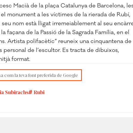
esc Macià de la plaça Catalunya de Barcelona, le
i el monument a les víctimes de la rierada de Rubí,
 seu nom està lligat irremeiablement al seu encàrr
 la façana de la Passió de la Sagrada Família, en el
chs. Artista polifacètic” reuneix una cinquantena de
personal de l’escultor. Es tracta de dibuixos,
mitjà format.
sa com la teva font preferida de Google
ia Subirachs
Rubi