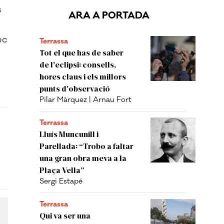
s
ARA A PORTADA
ec
Terrassa
Tot el que has de saber
de l'eclipsi: consells,
hores claus i els millors
punts d'observació
Pilar Màrquez | Arnau Fort
Terrassa
Lluís Muncunill i
Parellada: “Trobo a faltar
una gran obra meva a la
Plaça Vella”
Sergi Estapé
Terrassa
Qui va ser una