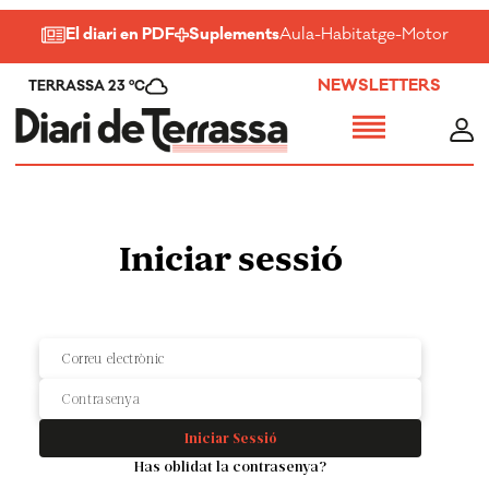
El diari en PDF
Suplements
Aula
-
Habitatge
-
Motor
-
Salu
NEWSLETTERS
TERRASSA 23 ºC
Iniciar sessió
Iniciar Sessió
Has oblidat la contrasenya?