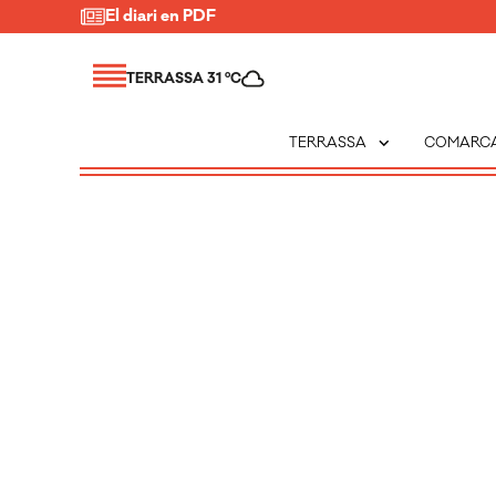
El diari en PDF
TERRASSA 31 ºC
expand_more
TERRASSA
COMARC