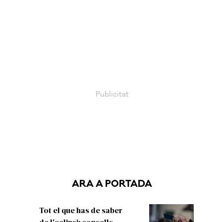
ARA A PORTADA
Tot el que has de saber
de l'eclipsi: consells,