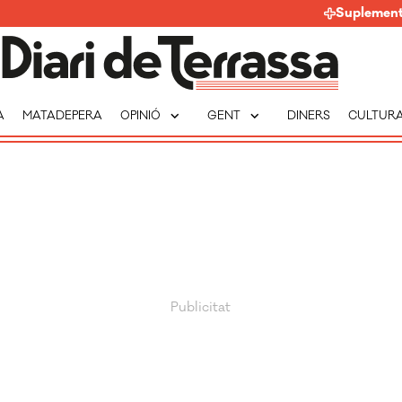
Suplemen
expand_more
expand_more
A
MATADEPERA
OPINIÓ
GENT
DINERS
CULTUR