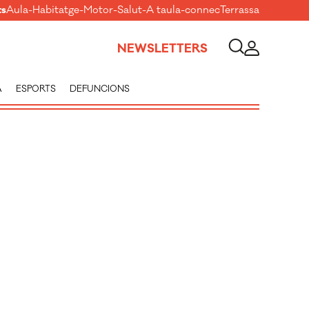
ts
Aula
-
Habitatge
-
Motor
-
Salut
-
A taula
-
connecTerrassa
NEWSLETTERS
A
ESPORTS
DEFUNCIONS