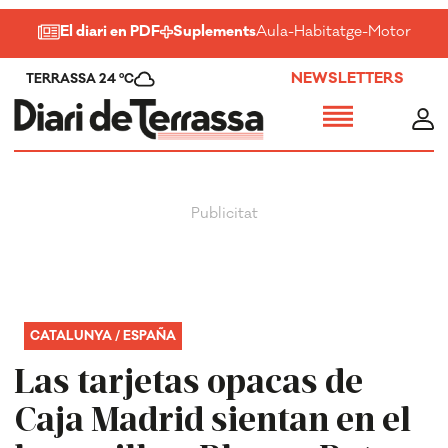
El diari en PDF
Suplements
Aula
-
Habitatge
-
Motor
-
Salu
NEWSLETTERS
TERRASSA 24 ºC
CATALUNYA / ESPAÑA
Las tarjetas opacas de
Caja Madrid sientan en el