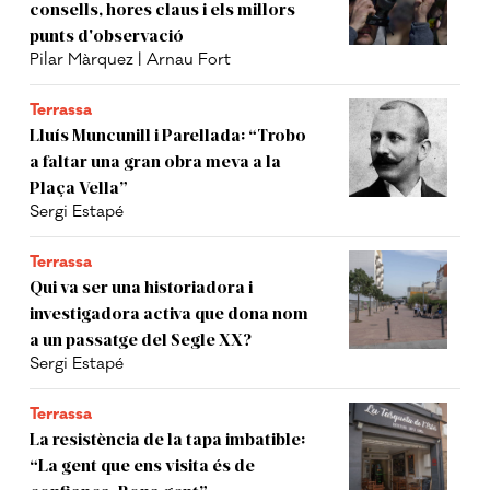
consells, hores claus i els millors
punts d'observació
Pilar Màrquez | Arnau Fort
Terrassa
Lluís Muncunill i Parellada: “Trobo
a faltar una gran obra meva a la
Plaça Vella”
Sergi Estapé
Terrassa
Qui va ser una historiadora i
investigadora activa que dona nom
a un passatge del Segle XX?
Sergi Estapé
Terrassa
La resistència de la tapa imbatible:
“La gent que ens visita és de