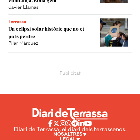
confiança. Bona gent”
Javier Llamas
Terrassa
Un eclipsi solar històric que no et
pots perdre
Pilar Màrquez
Diari de Terrassa, el diari dels terrassencs.
NOSALTRES
LEGAL