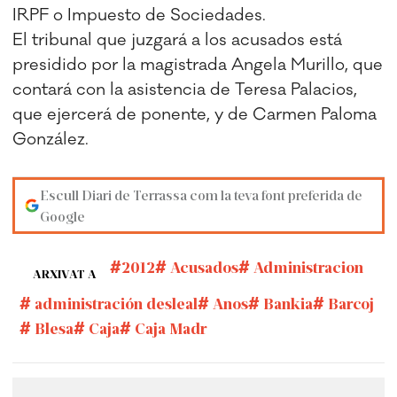
IRPF o Impuesto de Sociedades.
El tribunal que juzgará a los acusados está
presidido por la magistrada Angela Murillo, que
contará con la asistencia de Teresa Palacios,
que ejercerá de ponente, y de Carmen Paloma
González.
Escull Diari de Terrassa com la teva font preferida de
Google
2012
Acusados
Administracion
ARXIVAT A
administración desleal
Anos
Bankia
Barcoj
Blesa
Caja
Caja Madr