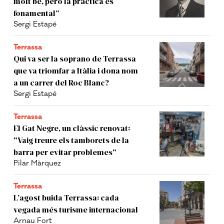
molt bé, però la pràctica és
fonamental”
Sergi Estapé
Terrassa
Qui va ser la soprano de Terrassa
que va triomfar a Itàlia i dona nom
a un carrer del Roc Blanc?
Sergi Estapé
Terrassa
El Gat Negre, un clàssic renovat:
"Vaig treure els tamborets de la
barra per evitar problemes"
Pilar Màrquez
Terrassa
L’agost buida Terrassa: cada
vegada més turisme internacional
Arnau Fort