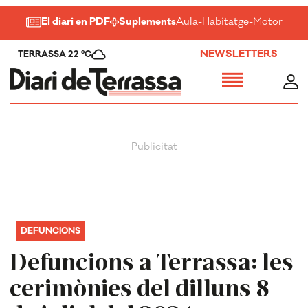
El diari en PDF
Suplements
Aula
-
Habitatge
-
Motor
-
Salu
NEWSLETTERS
TERRASSA 22 ºC
DEFUNCIONS
Defuncions a Terrassa: les
cerimònies del dilluns 8