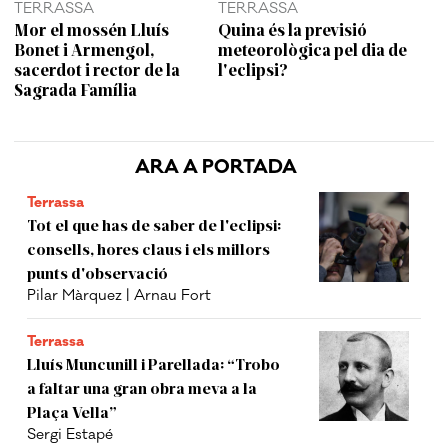
TERRASSA
TERRASSA
Mor el mossén Lluís
Quina és la previsió
Bonet i Armengol,
meteorològica pel dia de
sacerdot i rector de la
l'eclipsi?
Sagrada Família
ARA A PORTADA
Terrassa
Tot el que has de saber de l'eclipsi:
consells, hores claus i els millors
punts d'observació
Pilar Màrquez | Arnau Fort
Terrassa
Lluís Muncunill i Parellada: “Trobo
a faltar una gran obra meva a la
Plaça Vella”
Sergi Estapé