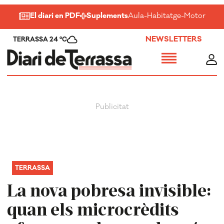
El diari en PDF
Suplements
Aula
-
Habitatge
-
Motor
-
Salu
NEWSLETTERS
TERRASSA 24 ºC
TERRASSA
La nova pobresa invisible:
quan els microcrèdits