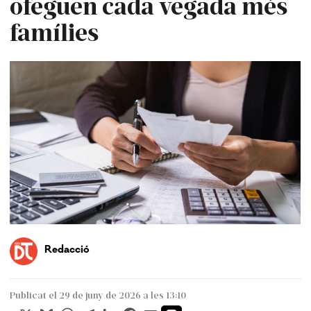
ofeguen cada vegada més
famílies
Redacció
Publicat el 29 de juny de 2026 a les 13:10
X
Bluesky
WhatsApp
Telegram
LinkedIn
Facebook
Email