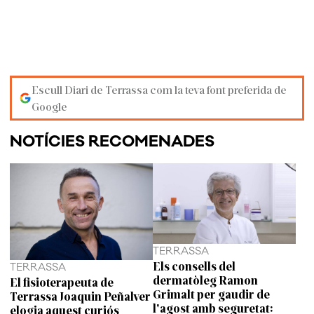
Escull Diari de Terrassa com la teva font preferida de
Google
NOTÍCIES RECOMENADES
TERRASSA
Els consells del
TERRASSA
dermatòleg Ramon
El fisioterapeuta de
Grimalt per gaudir de
Terrassa Joaquin Peñalver
l'agost amb seguretat:
elogia aquest curiós