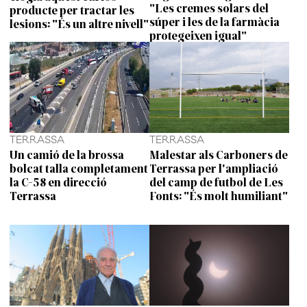
"Les cremes solars del
producte per tractar les
súper i les de la farmàcia
lesions: "És un altre nivell"
protegeixen igual"
TERRASSA
TERRASSA
Un camió de la brossa
Malestar als Carboners de
bolcat talla completament
Terrassa per l'ampliació
la C-58 en direcció
del camp de futbol de Les
Terrassa
Fonts: "És molt humiliant"