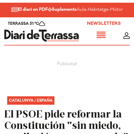
El diari en PDF
Suplements
Aula
-
Habitatge
-
Motor
-
Salu
NEWSLETTERS
TERRASSA 31 ºC
CATALUNYA / ESPAÑA
El PSOE pide reformar la
Constitución "sin miedo,