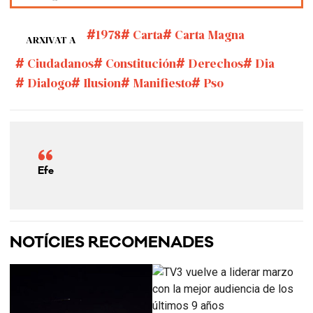
1978
Carta
Carta Magna
ARXIVAT A
Ciudadanos
Constitución
Derechos
Dia
Dialogo
Ilusion
Manifiesto
Pso
Efe
NOTÍCIES RECOMENADES