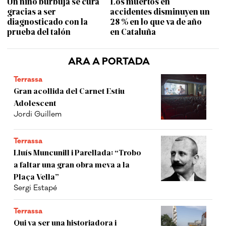
Un niño burbuja se cura
Los muertos en
gracias a ser
accidentes disminuyen un
diagnosticado con la
28 % en lo que va de año
prueba del talón
en Cataluña
ARA A PORTADA
Terrassa
Gran acollida del Carnet Estiu
Adolescent
Jordi Guillem
Terrassa
Lluís Muncunill i Parellada: “Trobo
a faltar una gran obra meva a la
Plaça Vella”
Sergi Estapé
Terrassa
Qui va ser una historiadora i