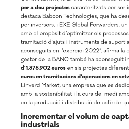
per a deu projectes
caracteritzats per ser i
destaca Baboon Technologies,
que ha dese
per inversors, i EXE Global Forwarders,
un
amb el propòsit d’optimitzar els processos 
tramitació d’ajuts i instruments de suport a
aconseguits en l’exercici 2022”, afirma la
gestor de la BANC també ha aconseguit i
d’1.375.902 euros
en sis projectes diferen
euros en tramitacions d’operacions en set
Linverd Market,
una empresa que es dedica
amb la sostenibilitat i la cura del medi am
en la producció i distribució de cafè de qua
Incrementar el volum de capt
industrials