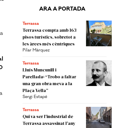
ARA A PORTADA
Terrassa
Terrassa compta amb 163
la
pisos turístics, sobretot a
les àrees més cèntriques
Pilar Màrquez
al
Terrassa
0
Lluís Muncunill i
Parellada: “Trobo a faltar
una gran obra meva a la
Plaça Vella”
a
Sergi Estapé
Terrassa
Qui va ser l'industrial de
Terrassa assassinat l'any