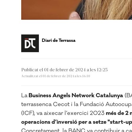
Diari de Terrassa
Publicat el 01 de febrer de 2024 a les 12:25
Actualitzat el 01 de febrer de 2024 a les 16:10
La
Business Angels Network Catalunya
(BA
terrassenca Cecot i la Fundació Autoocupa
(ICF), va aixecar
l’exercici 2023
més de 2 m
operacions d’inversió per a setze "start-u
Concretament, la
BANC va contribuir a cap