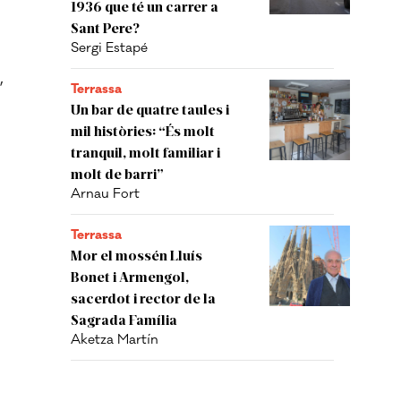
1936 que té un carrer a
Sant Pere?
Sergi Estapé
,
Terrassa
Un bar de quatre taules i
mil històries: “És molt
tranquil, molt familiar i
molt de barri”
Arnau Fort
Terrassa
Mor el mossén Lluís
Bonet i Armengol,
sacerdot i rector de la
Sagrada Família
Aketza Martín