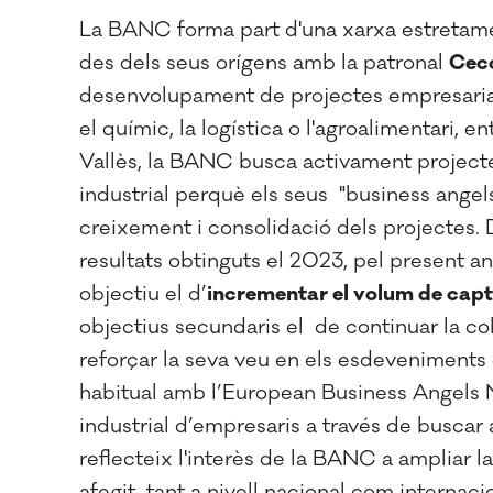
La BANC forma part d'una xarxa estretament 
des dels seus orígens amb la patronal
Cec
desenvolupament de projectes empresarials 
el químic, la logística o l'agroalimentari, e
Vallès, la BANC busca activament project
industrial perquè els seus "business angel
creixement i consolidació dels projectes.
resultats obtinguts el 2023, pel present an
objectiu el d’
incrementar el volum de capta
objectius secundaris el de continuar la c
reforçar la seva veu en els esdeveniments d
habitual amb l’European Business Angels Ne
industrial d’empresaris a través de buscar
reflecteix l'interès de la BANC a ampliar la
afegit, tant a nivell nacional com internac