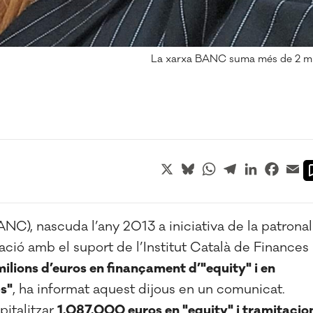
La xarxa BANC suma més de 2 mili
X
Bluesky
WhatsApp
Telegram
LinkedIn
Faceb
Em
NC), nascuda l’any 2013 a iniciativa de la patronal
ció amb el suport de l’Institut Català de Finances
ilions d’euros en finançament d’"equity" i en
ps"
, ha informat aquest dijous en un comunicat.
italitzar
1.087.000 euros en "equity" i tramitacio