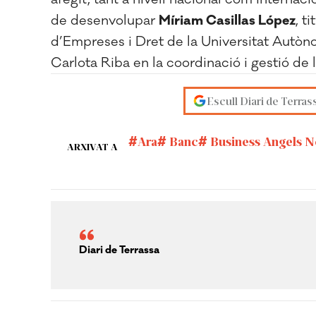
de desenvolupar
Míriam Casillas López
, t
d’Empreses i Dret de la Universitat Autòn
Carlota Riba en la coordinació i gest
Escull Diari de Terras
Ara
Banc
Business Angels 
ARXIVAT A
Diari de Terrassa