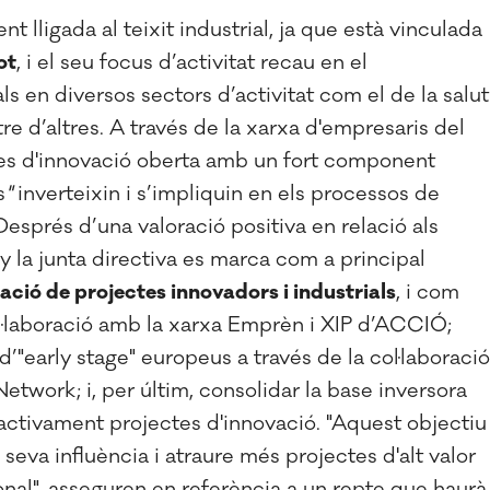
lligada al teixit industrial, ja que està vinculada
ot
, i el seu focus d’activitat recau en el
en diversos sectors d’activitat com el de la salut
ntre d’altres. A través de la xarxa d'empresaris del
es d'innovació oberta amb un fort component
s
"
inverteixin i s’impliquin en els processos de
Després d’una valoració positiva en relació als
y la junta directiva es marca com a principal
ció de projectes innovadors i industrials
, i com
ol·laboració amb la xarxa Emprèn i XIP d’ACCIÓ;
’"early stage" europeus a través de la col·laboració
twork; i, per últim, consolidar la base inversora
 activament projectes d'innovació. "Aquest objectiu
 seva influència i atraure més projectes d'alt valor
ional", asseguren en referència a un repte que haurà