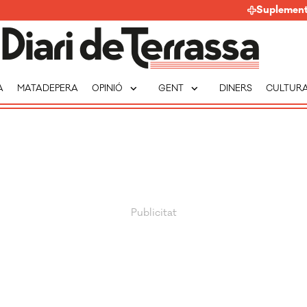
Suplemen
expand_more
expand_more
A
MATADEPERA
OPINIÓ
GENT
DINERS
CULTUR