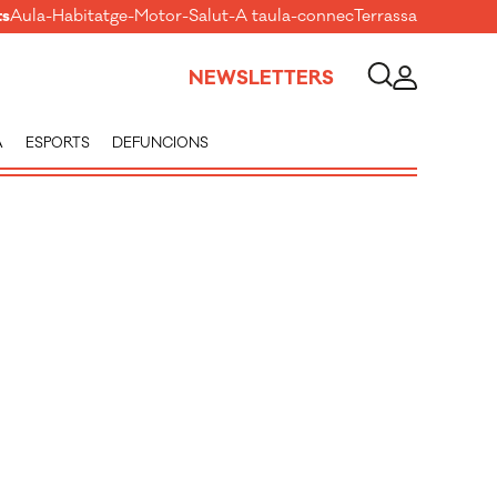
ts
Aula
-
Habitatge
-
Motor
-
Salut
-
A taula
-
connecTerrassa
NEWSLETTERS
A
ESPORTS
DEFUNCIONS