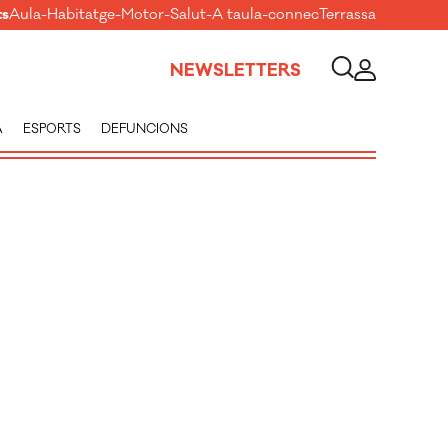
ts
Aula
-
Habitatge
-
Motor
-
Salut
-
A taula
-
connecTerrassa
NEWSLETTERS
A
ESPORTS
DEFUNCIONS