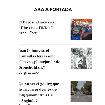
ARA A PORTADA
El Mercadal més viral:
“T’he vist a TikTok”
Arnau Fort
Juan Colomera, el
Cantinflas terrassenc:
“Em vaig plantejar fer de
Groucho Marx”
Sergi Estapé
Qui va ser el geòleg que
té un carrer de més de
mig quilòmetre a Ca
n’Anglada?