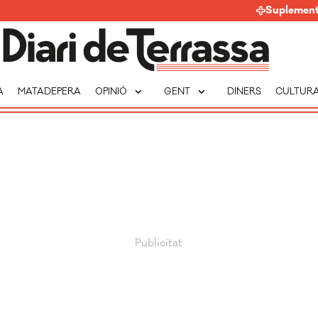
Suplemen
expand_more
expand_more
A
MATADEPERA
OPINIÓ
GENT
DINERS
CULTUR