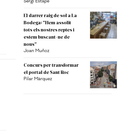
Sergi Estapé
El darrer raig de sol a La
Bodega: "Hem assolit
tots els nostres reptes i
estem buscant-ne de
nous"
Joan Muñoz
Concurs per transformar
el portal de Sant Roc
Pilar Màrquez