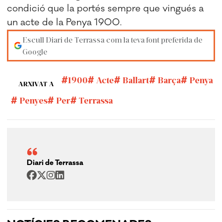
condició que la portés sempre que vingués a
un acte de la Penya 1900.
Escull Diari de Terrassa com la teva font preferida de
Google
1900
Acte
Ballart
Barça
Penya
ARXIVAT A
Penyes
Per
Terrassa
Diari de Terrassa