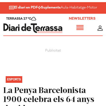
El diari en PDF
Suplements
Aula
-
Habitatge
-
Motor
-
Salu
NEWSLETTERS
TERRASSA 27 ºC
ESPORTS
La Penya Barcelonista
1900 celebra els 64 anys