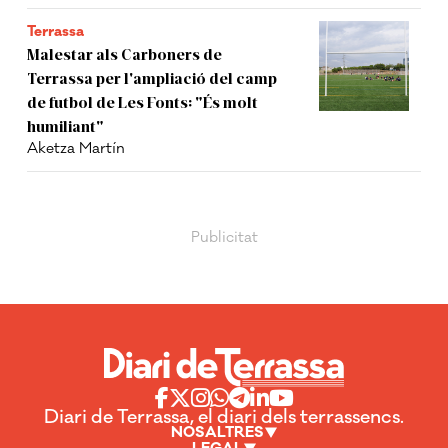
Terrassa
Malestar als Carboners de
Terrassa per l'ampliació del camp
de futbol de Les Fonts: "És molt
humiliant"
Aketza Martín
Diari de Terrassa, el diari dels terrassencs.
NOSALTRES