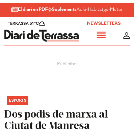
El diari en PDF
Suplements
Aula
-
Habitatge
-
Motor
-
Salu
NEWSLETTERS
TERRASSA 31 ºC
ESPORTS
Dos podis de marxa al
Ciutat de Manresa