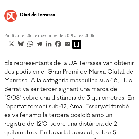
Diari de Terrassa
Publicat el 26 de novembre de 2019 a les 21:06
X
Bluesky
WhatsApp
Telegram
LinkedIn
Facebook
Email
Els representants de la UA Terrassa van obtenir
dos podis en el Gran Premi de Marxa Ciutat de
Manresa. A la categoria masculina sub-16, Lluc
Serrat va ser tercer signant una marca de
15'08" sobre una distància de 3 quilòmetres. En
l'apartat femení sub-12, Amal Essaryati també
es va fer amb la tercera posició amb un
registre de 12'0· sobre una distància de 2
quilòmetres. En l'apartat absolut, sobre 5