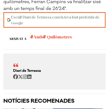
quilòmetres, Ferran Campins va finalitzar sisè
amb un temps final de 26'24".
Escull Diari de Terrassa com la teva font preferida de
Google
Amb
Quilòmetres
ARXIVAT A
Diari de Terrassa
NOTÍCIES RECOMENADES