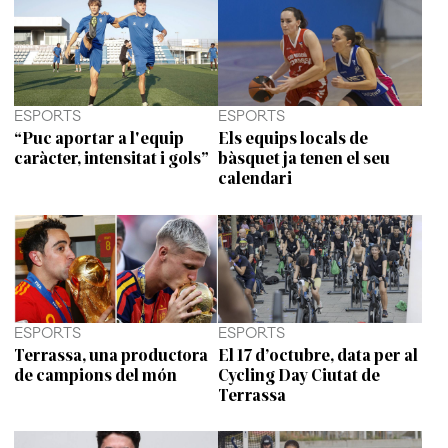
ESPORTS
ESPORTS
“Puc aportar a l'equip
Els equips locals de
caràcter, intensitat i gols”
bàsquet ja tenen el seu
calendari
ESPORTS
ESPORTS
Terrassa, una productora
El 17 d’octubre, data per al
de campions del món
Cycling Day Ciutat de
Terrassa