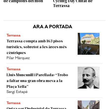
de campions del món
Cycling Day Ciutat de
Terrassa
ARA A PORTADA
Terrassa
Terrassa compta amb 163 pisos
turístics, sobretot a les àrees més
cèntriques
Pilar Màrquez
Terrassa
Lluís Muncunill i Parellada: “Trobo
a faltar una gran obra meva a la
Plaça Vella”
Sergi Estapé
Terrassa
Qui va ser l'industrial de Terrassa