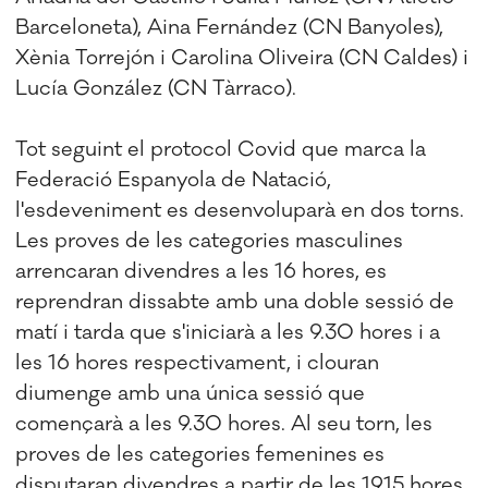
Barceloneta), Aina Fernández (CN Banyoles),
Xènia Torrejón i Carolina Oliveira (CN Caldes) i
Lucía González (CN Tàrraco).
Tot seguint el protocol Covid que marca la
Federació Espanyola de Natació,
l'esdeveniment es desenvoluparà en dos torns.
Les proves de les categories masculines
arrencaran divendres a les 16 hores, es
reprendran dissabte amb una doble sessió de
matí i tarda que s'iniciarà a les 9.30 hores i a
les 16 hores respectivament, i clouran
diumenge amb una única sessió que
començarà a les 9.30 hores. Al seu torn, les
proves de les categories femenines es
disputaran divendres a partir de les 19.15 hores,