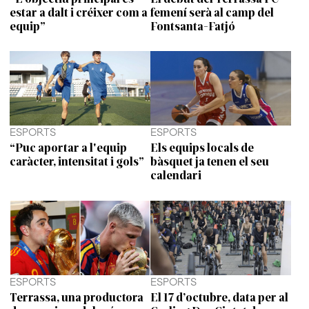
estar a dalt i créixer com a
femení serà al camp del
equip”
Fontsanta-Fatjó
ESPORTS
ESPORTS
“Puc aportar a l'equip
Els equips locals de
caràcter, intensitat i gols”
bàsquet ja tenen el seu
calendari
ESPORTS
ESPORTS
Terrassa, una productora
El 17 d’octubre, data per al