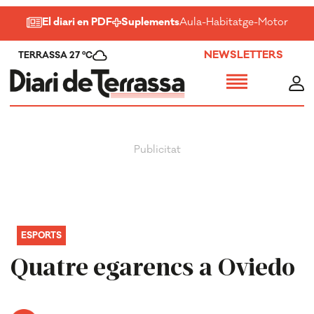
El diari en PDF
Suplements
Aula
-
Habitatge
-
Motor
-
Salu
NEWSLETTERS
TERRASSA 27 ºC
ESPORTS
Quatre egarencs a Oviedo