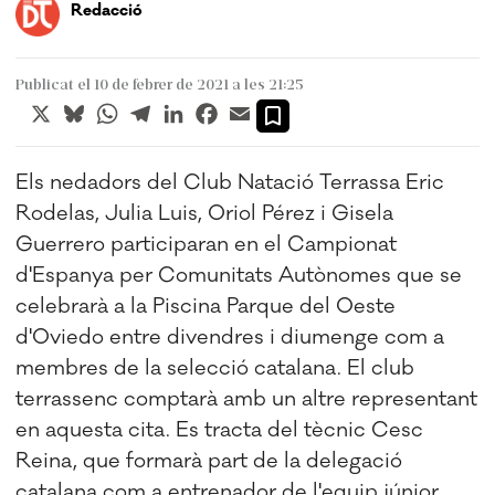
Redacció
Publicat el 10 de febrer de 2021 a les 21:25
X
Bluesky
WhatsApp
Telegram
LinkedIn
Facebook
Email
Els nedadors del Club Natació Terrassa Eric
Rodelas, Julia Luis, Oriol Pérez i Gisela
Guerrero participaran en el Campionat
d'Espanya per Comunitats Autònomes que se
celebrarà a la Piscina Parque del Oeste
d'Oviedo entre divendres i diumenge com a
membres de la selecció catalana. El club
terrassenc comptarà amb un altre representant
en aquesta cita. Es tracta del tècnic Cesc
Reina, que formarà part de la delegació
catalana com a entrenador de l'equip júnior