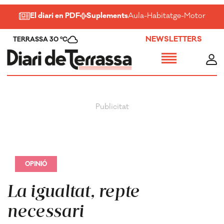
El diari en PDF
Suplements
Aula
-
Habitatge
-
Motor
-
Salu
NEWSLETTERS
TERRASSA 30 ºC
OPINIÓ
La igualtat, repte
necessari