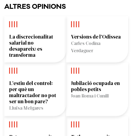
ALTRES OPINIONS
La discrecionalitat
Versions de l’Odissea
salarial no
Carles Codina
desapareix: es
Verdaguer
transforma
L’estiu del control:
Jubilació ocupada en
per què un
pobles petits
maltractador no pot
Joan Roma i Cunill
ser un bon pare?
Lluïsa Melgares