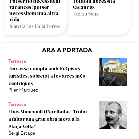
Potser no necessitem
Tothom necessita
vacances; potser
vacances
necessitem una altra
Txetxu Sanz
vida
Joan Carles Folia Torres
ARA A PORTADA
Terrassa
Terrassa compta amb 163 pisos
turístics, sobretot a les àrees més
cèntriques
Pilar Màrquez
Terrassa
Lluís Muncunill i Parellada: “Trobo
a faltar una gran obra meva a la
Plaça Vella”
Sergi Estapé