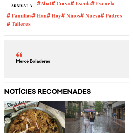
Abat
Curso
Escola
Escuela
ARXIVAT A
Familias
Han
Hay
Ninos
Nueva
Padres
Talleres
Mercè Boladeras
NOTÍCIES RECOMENADES