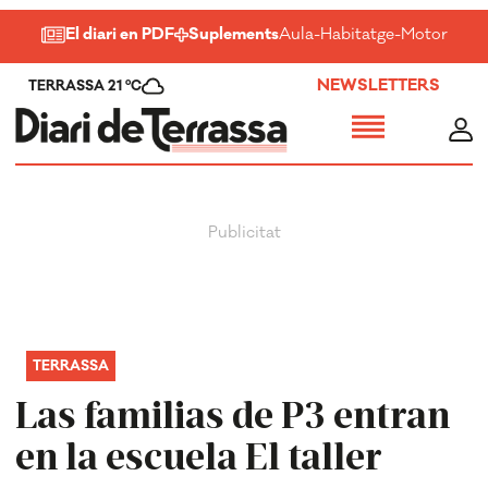
El diari en PDF
Suplements
Aula
-
Habitatge
-
Motor
-
Salu
NEWSLETTERS
TERRASSA 21 ºC
TERRASSA
Las familias de P3 entran
en la escuela El taller