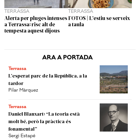
TERRASSA
TERRASSA
Alerta per pluges intenses
FOTOS | L’estiu se serveix
a Terrassa: risc alt de
a taula
tempesta aquest dijous
ARA A PORTADA
Terrassa
L’esperat parc de la República, a la
tardor
Pilar Màrquez
Terrassa
Daniel Blanxart: “La teoria està
molt bé, però la pràctica és
fonamental”
Sergi Estapé