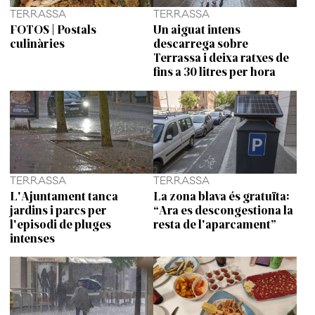
TERRASSA
TERRASSA
FOTOS | Postals
Un aiguat intens
culinàries
descarrega sobre
Terrassa i deixa ratxes de
fins a 30 litres per hora
TERRASSA
TERRASSA
L'Ajuntament tanca
La zona blava és gratuïta:
jardins i parcs per
“Ara es descongestiona la
l'episodi de pluges
resta de l'aparcament”
intenses