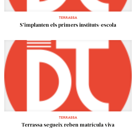
TERRASSA
S'implanten els primers instituts-escola
TERRASSA
Terrassa segueix reben matrícula viva