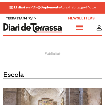
El diari en PDF
Suplements
Aula
-
Habitatge
-
Motor
-
Salu
NEWSLETTERS
TERRASSA 34 ºC
escola