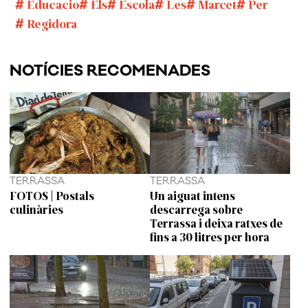
Educacio
Els
Escola
Les
Marcet
Per
Regidora
NOTÍCIES RECOMENADES
TERRASSA
TERRASSA
FOTOS | Postals
Un aiguat intens
culinàries
descarrega sobre
Terrassa i deixa ratxes de
fins a 30 litres per hora