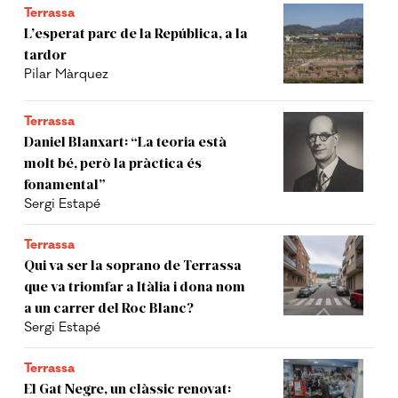
Terrassa
L’esperat parc de la República, a la
tardor
Pilar Màrquez
Terrassa
Daniel Blanxart: “La teoria està
molt bé, però la pràctica és
fonamental”
Sergi Estapé
Terrassa
Qui va ser la soprano de Terrassa
que va triomfar a Itàlia i dona nom
a un carrer del Roc Blanc?
Sergi Estapé
Terrassa
El Gat Negre, un clàssic renovat: