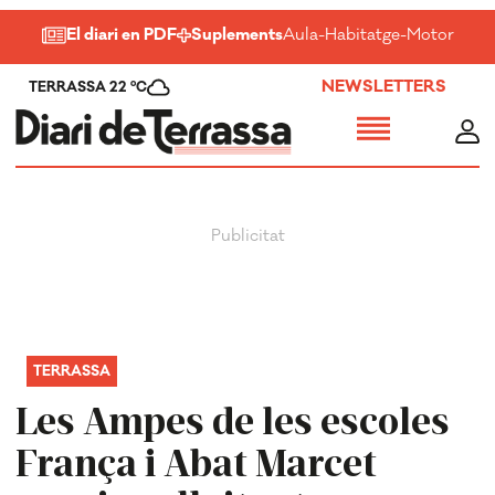
El diari en PDF
Suplements
Aula
-
Habitatge
-
Motor
-
Salu
NEWSLETTERS
TERRASSA 22 ºC
TERRASSA
Les Ampes de les escoles
França i Abat Marcet