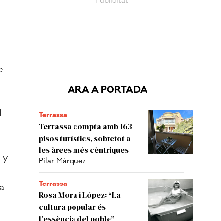
e
ARA A PORTADA
l
Terrassa
Terrassa compta amb 163
pisos turístics, sobretot a
les àrees més cèntriques
 y
Pilar Màrquez
Terrassa
ía
Rosa Mora i López: “La
cultura popular és
l’essència del poble”