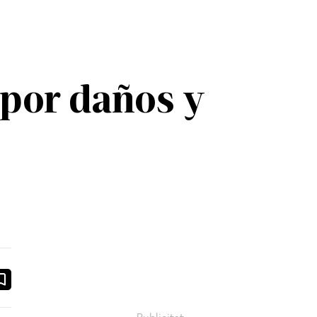
por daños y
ook
ail