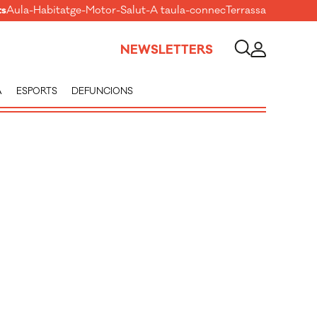
ts
Aula
-
Habitatge
-
Motor
-
Salut
-
A taula
-
connecTerrassa
NEWSLETTERS
A
ESPORTS
DEFUNCIONS