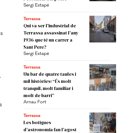
Sergi Estapé
Terrassa
Qui va ser l'industrial de
es
Terrassa assassinat l'any
1936 que té un carrer a
Sant Pere?
Sergi Estapé
n
Terrassa
e
Un bar de quatre taules i
y
mil històries: “És molt
tranquil, molt familiar i
molt de barri”
Arnau Fort
s
Terrassa
Les botigues
d’astronomia fan l’agost