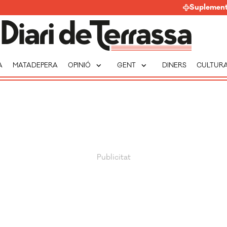
Suplemen
expand_more
expand_more
A
MATADEPERA
OPINIÓ
GENT
DINERS
CULTUR