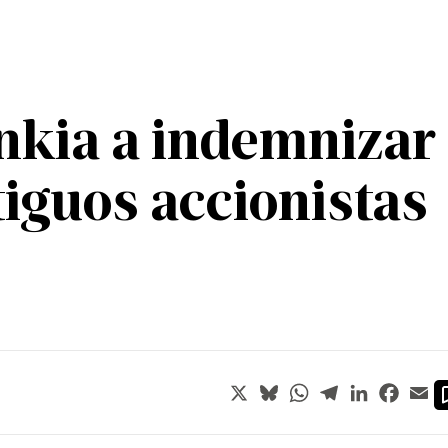
kia a indemnizar 
tiguos accionistas
X
Bluesky
WhatsApp
Telegram
LinkedIn
Faceb
Em