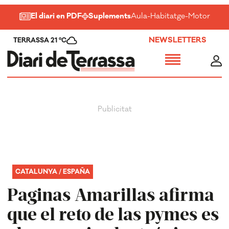
El diari en PDF
Suplements
Aula
-
Habitatge
-
Motor
-
Salu
NEWSLETTERS
TERRASSA 21 ºC
CATALUNYA / ESPAÑA
Paginas Amarillas afirma
que el reto de las pymes es