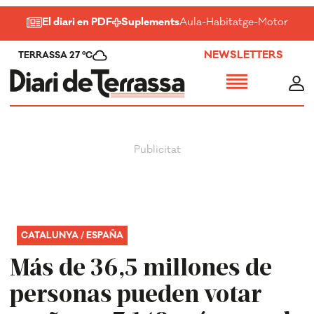
El diari en PDF
Suplements
Aula
-
Habitatge
-
Motor
-
Salu
NEWSLETTERS
TERRASSA 27 ºC
CATALUNYA / ESPAÑA
Más de 36,5 millones de
personas pueden votar