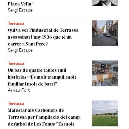
Plaça Vella”
Sergi Estapé
Terrassa
Qui va ser l'industrial de Terrassa
assassinat l'any 1936 que té un
carrer a Sant Pere?
Sergi Estapé
Terrassa
Un bar de quatre taules i mil
històries: “És molt tranquil, molt
familiar i molt de barri”
Arnau Fort
Terrassa
Malestar als Carboners de
Terrassa per l'ampliació del camp
de futbol de Les Fonts: "És molt