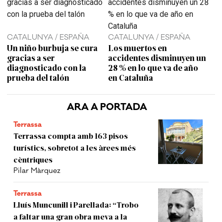
CATALUNYA / ESPAÑA
CATALUNYA / ESPAÑA
Un niño burbuja se cura
Los muertos en
gracias a ser
accidentes disminuyen un
diagnosticado con la
28 % en lo que va de año
prueba del talón
en Cataluña
ARA A PORTADA
Terrassa
Terrassa compta amb 163 pisos
turístics, sobretot a les àrees més
cèntriques
Pilar Màrquez
Terrassa
Lluís Muncunill i Parellada: “Trobo
a faltar una gran obra meva a la