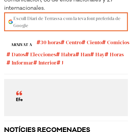
internacionales.
Escull Diari de Terrassa com la teva font preferida de
Google
30 horas
Centro
Ciento
Comicios
ARXIVAT A
Datos
Elecciones
Habra
Han
Hay
Horas
Informar
Interior
J
Efe
NOTÍCIES RECOMENADES