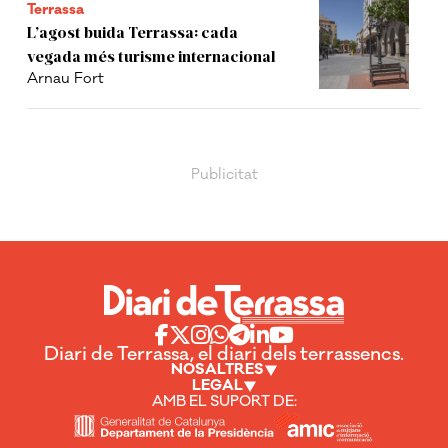
Terrassa
L’agost buida Terrassa: cada
vegada més turisme internacional
Arnau Fort
Diari de Terrassa, el diari dels terrassencs.
NOSALTRES
LEGAL
AMB EL SUPORT DE: