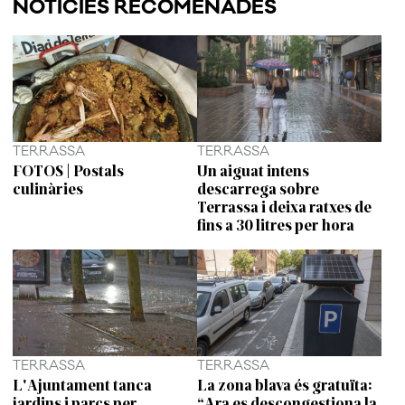
NOTÍCIES RECOMENADES
TERRASSA
TERRASSA
FOTOS | Postals
Un aiguat intens
culinàries
descarrega sobre
Terrassa i deixa ratxes de
fins a 30 litres per hora
TERRASSA
TERRASSA
L'Ajuntament tanca
La zona blava és gratuïta:
jardins i parcs per
“Ara es descongestiona la