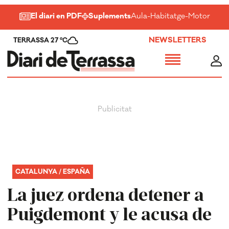
El diari en PDF
Suplements
Aula
-
Habitatge
-
Motor
-
Salu
NEWSLETTERS
TERRASSA 27 ºC
CATALUNYA / ESPAÑA
La juez ordena detener a
Puigdemont y le acusa de