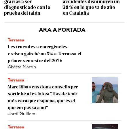
gracias a ser
accidentes disminuyen un
diagnosticado con la
28 % en lo que va de año
prueba del talón
en Cataluña
ARA A PORTADA
Terrassa
Les trucades a emergències
creixen gairebé un 5% a Terrassa el
primer semestre del 2026
Aketza Martín
Terrassa
Marc Ribas ens dona consells per
sortir bé a les fotos: "Has de tenir
més cara que esquena, que és el
que em passa a mi"
Jordi Guillem
Terrassa