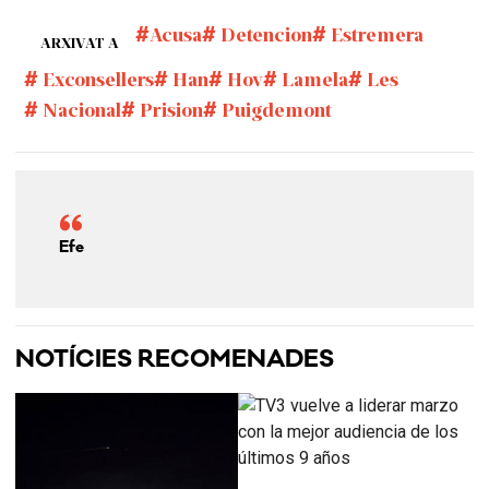
Acusa
Detencion
Estremera
ARXIVAT A
Exconsellers
Han
Hoy
Lamela
Les
Nacional
Prision
Puigdemont
Efe
NOTÍCIES RECOMENADES