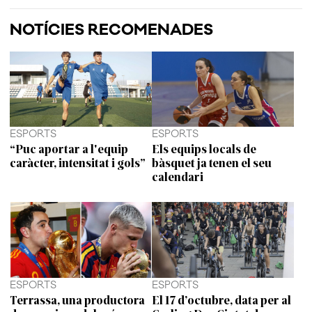
NOTÍCIES RECOMENADES
ESPORTS
ESPORTS
“Puc aportar a l'equip
Els equips locals de
caràcter, intensitat i gols”
bàsquet ja tenen el seu
calendari
ESPORTS
ESPORTS
Terrassa, una productora
El 17 d’octubre, data per al