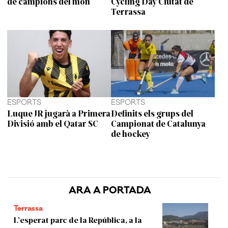
de campions del món
Cycling Day Ciutat de
Terrassa
ESPORTS
ESPORTS
Luque JR jugarà a Primera
Definits els grups del
Divisió amb el Qatar SC
Campionat de Catalunya
de hockey
ARA A PORTADA
Terrassa
L’esperat parc de la República, a la