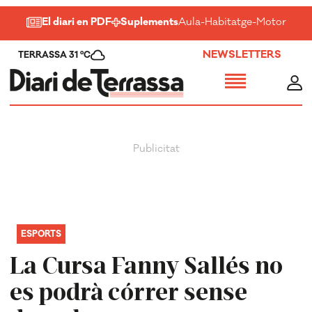
El diari en PDF
Suplements
Aula
-
Habitatge
-
Motor
-
Salu
NEWSLETTERS
TERRASSA 31 ºC
ESPORTS
La Cursa Fanny Sallés no
es podrà córrer sense