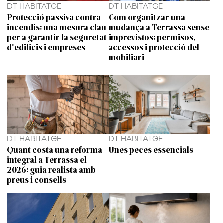
DT HABITATGE
DT HABITATGE
Protecció passiva contra
Com organitzar una
incendis: una mesura clau
mudança a Terrassa sense
per a garantir la seguretat
imprevistos: permisos,
d'edificis i empreses
accessos i protecció del
mobiliari
DT HABITATGE
DT HABITATGE
Quant costa una reforma
Unes peces essencials
integral a Terrassa el
2026: guia realista amb
preus i consells