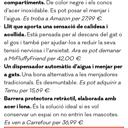
compartiments.
De color negre i els concs
d’acer inoxidable. Es pot posar el menjar i
l’aigua.
Es troba a Amazon per 27,99 €.
Llit que aporta una sensació de calidesa i
acollida.
Està pensada per al descans del gat o
el gos i també per ajudar-los a reduir la seva
tensió nerviosa i l’ansietat.
Ara es pot demanar
a MrFluffyFriend per 42,00 €.
Un dispensador automàtic d’aigua i menjar per
a gats.
Una bona alternativa a les menjadores
tradicionals. És desmuntable.
Es pot adquirir a
Temu per 15,69 €.
Barrera protectora retràctil, elaborada amb
acer i lona.
És la solució ideal si es vol
conservar un espai on no entrin les mascotes.
Es ven a Carrefour per 36,99 €.