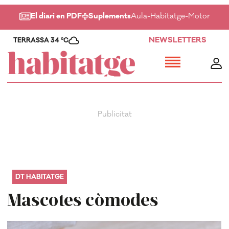
El diari en PDF
Suplements
Aula
-
Habitatge
-
Motor
-
Salu
NEWSLETTERS
TERRASSA 34 ºC
DT HABITATGE
Mascotes còmodes