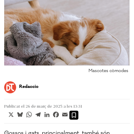
Mascotes còmodes
Redaccio
Publicat el 26 de març de 2025 a les 13:31
X
Bluesky
WhatsApp
Telegram
LinkedIn
Facebook
Email
Gossos i gats, principalment, també són