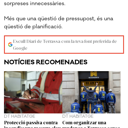
sorpreses innecessàries.
Més que una qüestió de pressupost, és una
qüestió de planificació.
Escull Diari de Terrassa com la teva font preferida de
Google
NOTÍCIES RECOMENADES
DT HABITATGE
DT HABITATGE
Protecció passiva contra
Com organitzar una