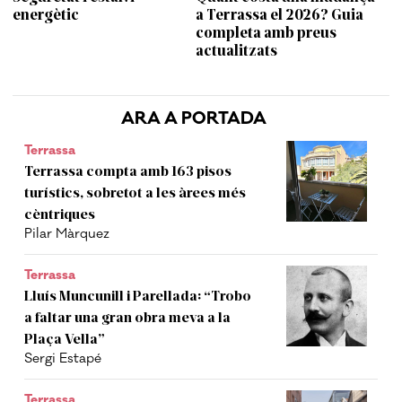
energètic
a Terrassa el 2026? Guia
completa amb preus
actualitzats
ARA A PORTADA
Terrassa
Terrassa compta amb 163 pisos
turístics, sobretot a les àrees més
cèntriques
Pilar Màrquez
Terrassa
Lluís Muncunill i Parellada: “Trobo
a faltar una gran obra meva a la
Plaça Vella”
Sergi Estapé
Terrassa