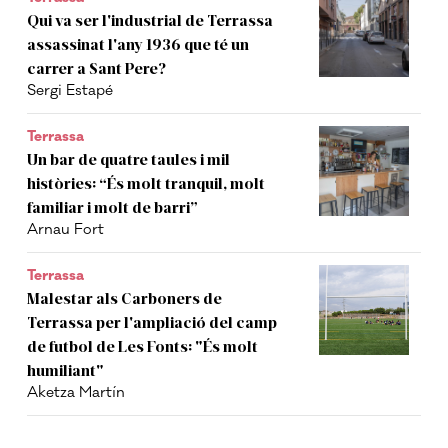
Qui va ser l'industrial de Terrassa
assassinat l'any 1936 que té un
carrer a Sant Pere?
Sergi Estapé
Terrassa
Un bar de quatre taules i mil
històries: “És molt tranquil, molt
familiar i molt de barri”
Arnau Fort
Terrassa
Malestar als Carboners de
Terrassa per l'ampliació del camp
de futbol de Les Fonts: "És molt
humiliant"
Aketza Martín