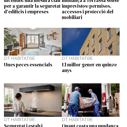
incendis: una mesura clau
mudança a Terrassa sense
per a garantir la seguretat
imprevistos: permisos,
d'edificis i empreses
accessos i protecció del
mobiliari
DT HABITATGE
DT HABITATGE
Unes peces essencials
El millor gener en quinze
anys
DT HABITATGE
DT HABITATGE
Seguretat i estalvi
Quant costa una mudança