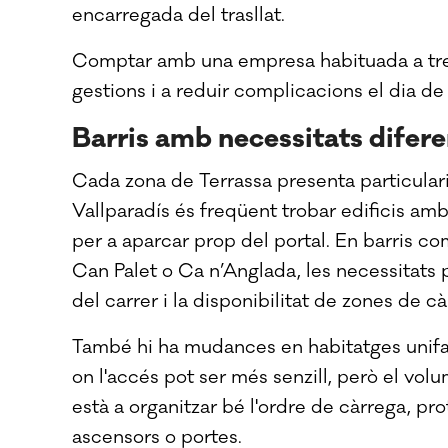
encarregada del trasllat.
Comptar amb una empresa habituada a treb
gestions i a reduir complicacions el dia d
Barris amb necessitats difere
Cada zona de Terrassa presenta particulari
Vallparadís és freqüent trobar edificis am
per a aparcar prop del portal. En barris c
Can Palet o Ca n’Anglada, les necessitats p
del carrer i la disponibilitat de zones de c
També hi ha mudances en habitatges unifam
on l'accés pot ser més senzill, però el volu
està a organitzar bé l'ordre de càrrega, pro
ascensors o portes.