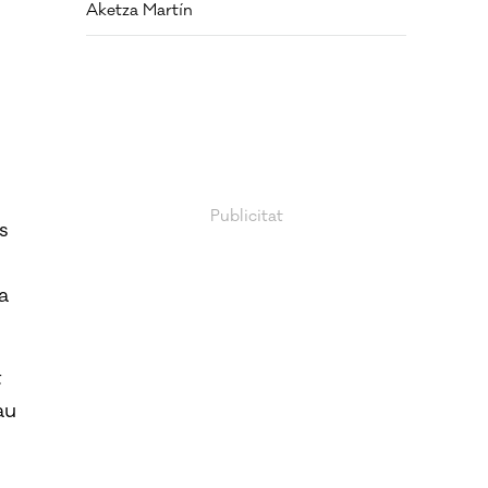
Aketza Martín
s
a
t
au