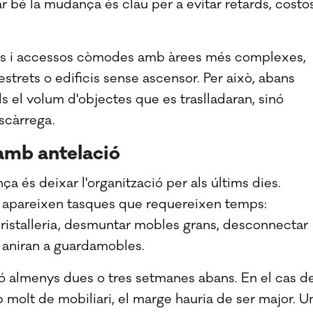
ar bé la mudança és clau per a evitar retards, costo
is i accessos còmodes amb àrees més complexes,
strets o edificis sense ascensor. Per això, abans
s el volum d'objectes que es traslladaran, sinó
scàrrega.
 amb antelació
 és deixar l'organització per als últims dies.
re apareixen tasques que requereixen temps:
i cristalleria, desmuntar mobles grans, desconnectar
 aniran a guardamobles.
ó almenys dues o tres setmanes abans. En el cas d
molt de mobiliari, el marge hauria de ser major. U