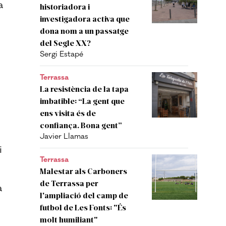
a
historiadora i
investigadora activa que
dona nom a un passatge
del Segle XX?
Sergi Estapé
Terrassa
La resistència de la tapa
imbatible: “La gent que
ens visita és de
confiança. Bona gent”
Javier Llamas
i
Terrassa
Malestar als Carboners
de Terrassa per
a
l'ampliació del camp de
futbol de Les Fonts: "És
molt humiliant"