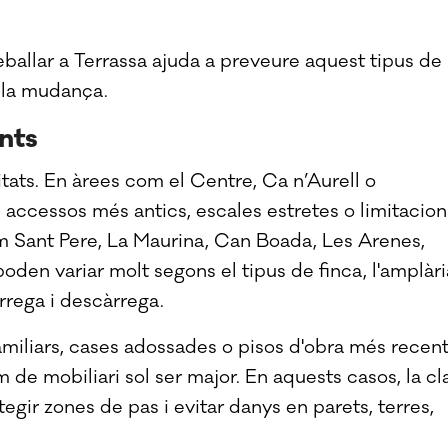
allar a Terrassa ajuda a preveure aquest tipus de
e la mudança.
nts
tats. En àrees com el Centre, Ca n’Aurell o
b accessos més antics, escales estretes o limitacion
om Sant Pere, La Maurina, Can Boada, Les Arenes,
oden variar molt segons el tipus de finca, l'amplàri
àrrega i descàrrega.
iliars, cases adossades o pisos d'obra més recen
m de mobiliari sol ser major. En aquests casos, la cl
tegir zones de pas i evitar danys en parets, terres,