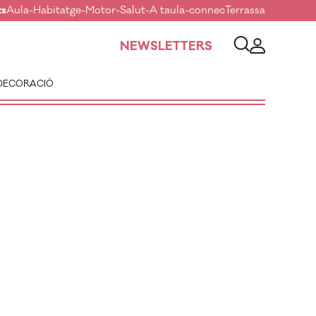
ts
Aula
-
Habitatge
-
Motor
-
Salut
-
A taula
-
connecTerrassa
NEWSLETTERS
DECORACIÓ