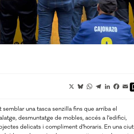
X
Bluesky
WhatsApp
Telegram
LinkedIn
Faceb
Em
 semblar una tasca senzilla fins que arriba el
latge, desmuntatge de mobles, accés a l'edifici,
bjectes delicats i compliment d'horaris. En una ciut