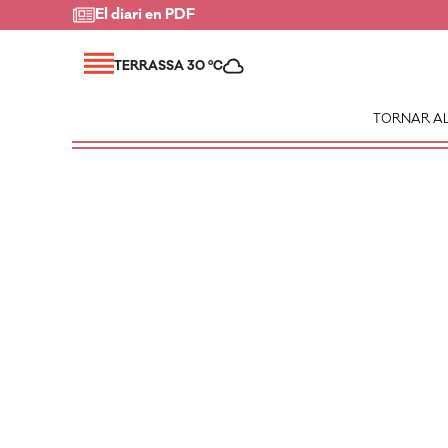
El diari en PDF
TERRASSA 30 ºC
TORNAR AL