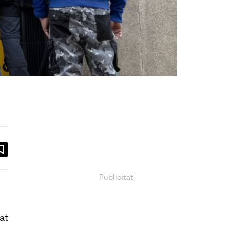
ook
ail
at