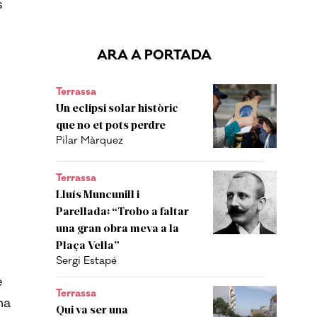
s
ARA A PORTADA
Terrassa
Un eclipsi solar històric
que no et pots perdre
Pilar Màrquez
Terrassa
Lluís Muncunill i
Parellada: “Trobo a faltar
una gran obra meva a la
Plaça Vella”
Sergi Estapé
e
Terrassa
na
Qui va ser una