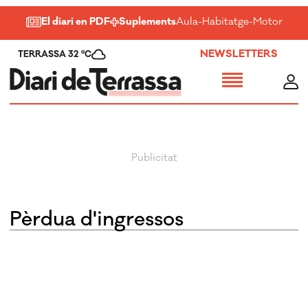
El diari en PDF
Suplements
Aula
-
Habitatge
-
Motor
-
Salu
NEWSLETTERS
TERRASSA 32 ºC
pèrdua d'ingressos