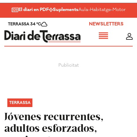
El diari en PDF
Suplements
Aula
-
Habitatge
-
Motor
-
Salu
NEWSLETTERS
TERRASSA 34 ºC
TERRASSA
Jóvenes recurrentes,
adultos esforzados,