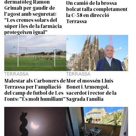
dermatòleg Ramon
Un camió de la brossa
Grimalt per gaudir de
bolcat talla completament
l'agost amb seguretat:
la C-58 en direcció
"Les cremes solars del
Terrassa
súper i les de la farmàcia
protegeixen igual"
TERRASSA
TERRASSA
Malestar als Carboners de
Mor el mossén Lluís
Terrassa per l'ampliació
Bonet i Armengol,
del camp de futbol de Les
sacerdot i rector de la
Fonts: "És molt humiliant"
Sagrada Família