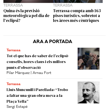
TERRASSA
TERRASSA
Quina és la previsió
Terrassa compta amb 163
meteorològica pel dia de
pisos turístics, sobretot a
l'eclipsi?
les àrees més cèntriques
ARA A PORTADA
Terrassa
Tot el que has de saber de l'eclipsi:
consells, hores claus i els millors
punts d'observació
Pilar Màrquez | Arnau Fort
Terrassa
Lluís Muncunill i Parellada: “Trobo
a faltar una gran obra meva a la
Plaça Vella”
Sergi Estapé