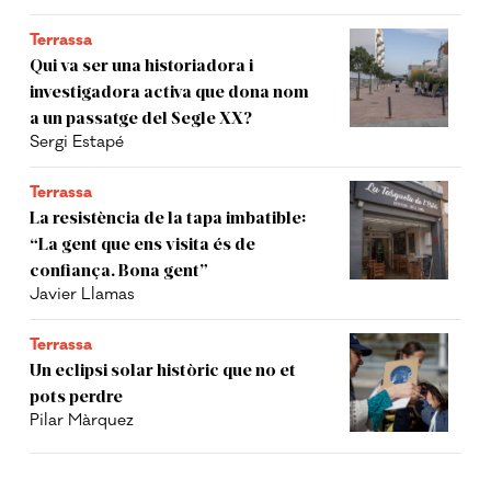
Terrassa
Qui va ser una historiadora i
investigadora activa que dona nom
a un passatge del Segle XX?
Sergi Estapé
Terrassa
La resistència de la tapa imbatible:
“La gent que ens visita és de
confiança. Bona gent”
Javier Llamas
Terrassa
Un eclipsi solar històric que no et
pots perdre
Pilar Màrquez