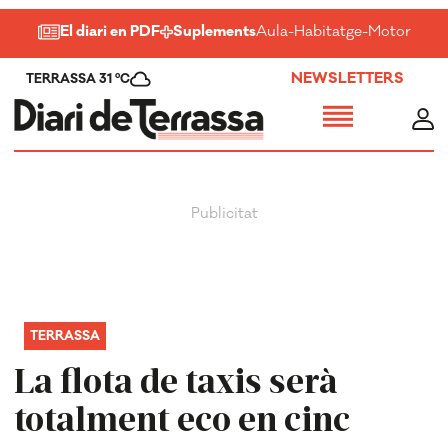
El diari en PDF
Suplements
Aula
-
Habitatge
-
Motor
-
Salu
NEWSLETTERS
TERRASSA 31 ºC
TERRASSA
La flota de taxis serà
totalment eco en cinc