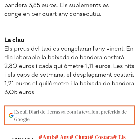
bandera 3,85 euros. Els suplements es
congelen per quart any consecutiu.
La clau
Els preus del taxi es congelaran l'any vinent. En
dia laborable la baixada de bandera costarà
2,80 euros i cada quilòmetre 1,11 euros. Les nits
i els caps de setmana, el desplaçament costarà
1,21 euros el quilòmetre i la baixada de bandera
3,05 euros
Escull Diari de Terrassa com la teva font preferida de
Google
Amb
Any
Ciutat
Costara
Els