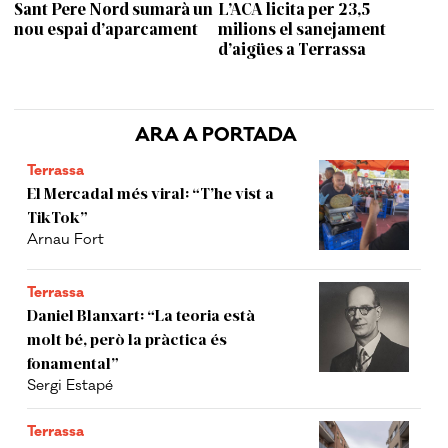
Sant Pere Nord sumarà un
L’ACA licita per 23,5
nou espai d’aparcament
milions el sanejament
d’aigües a Terrassa
ARA A PORTADA
Terrassa
El Mercadal més viral: “T’he vist a
TikTok”
Arnau Fort
Terrassa
Daniel Blanxart: “La teoria està
molt bé, però la pràctica és
fonamental”
Sergi Estapé
Terrassa