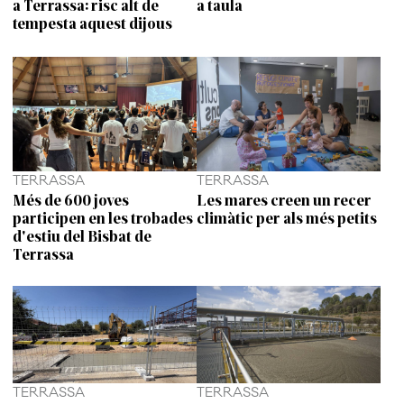
a Terrassa: risc alt de
a taula
tempesta aquest dijous
TERRASSA
TERRASSA
Més de 600 joves
Les mares creen un recer
participen en les trobades
climàtic per als més petits
d'estiu del Bisbat de
Terrassa
TERRASSA
TERRASSA