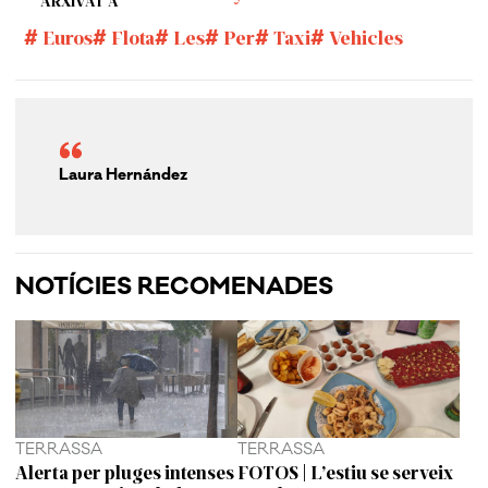
ARXIVAT A
Euros
Flota
Les
Per
Taxi
Vehicles
Laura Hernández
NOTÍCIES RECOMENADES
TERRASSA
TERRASSA
Alerta per pluges intenses
FOTOS | L’estiu se serveix