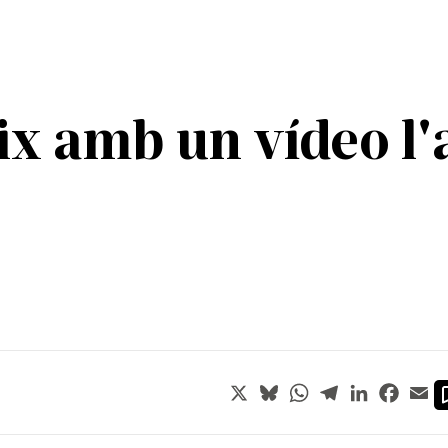
ix amb un vídeo l'a
X
Bluesky
WhatsApp
Telegram
LinkedIn
Faceb
Em