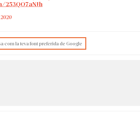
com/253QO7aNJh
, 2020
sa com la teva font preferida de Google