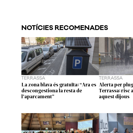
NOTÍCIES RECOMENADES
TERRASSA
TERRASSA
La zona blava és gratuïta: “Ara es
Alerta per plug
descongestiona la resta de
Terrassa: risc 
l'aparcament”
aquest dijous