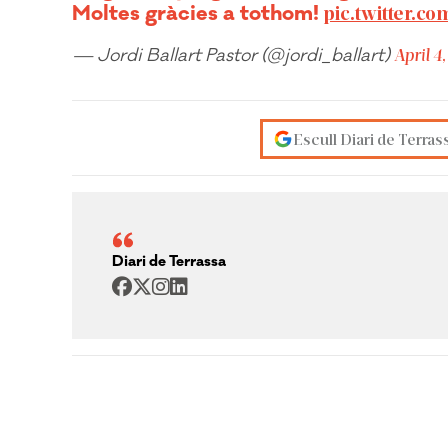
Moltes gràcies a tothom!
pic.twitter.
— Jordi Ballart Pastor (@jordi_ballart)
April 4
Escull Diari de Terras
Diari de Terrassa