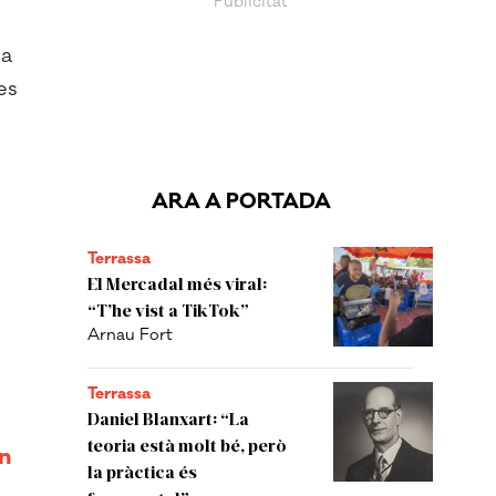
ia
es
ARA A PORTADA
Terrassa
El Mercadal més viral:
“T’he vist a TikTok”
Arnau Fort
Terrassa
Daniel Blanxart: “La
teoria està molt bé, però
on
la pràctica és