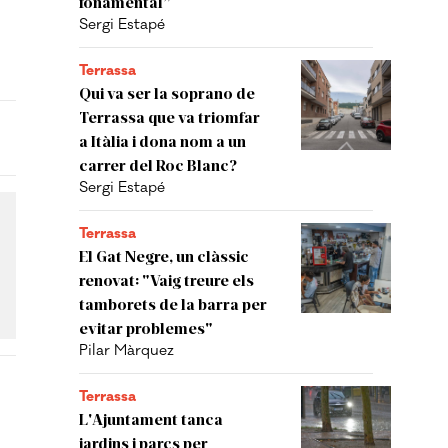
fonamental”
Sergi Estapé
Terrassa
Qui va ser la soprano de
Terrassa que va triomfar
a Itàlia i dona nom a un
carrer del Roc Blanc?
Sergi Estapé
Terrassa
El Gat Negre, un clàssic
renovat: "Vaig treure els
tamborets de la barra per
evitar problemes"
Pilar Màrquez
Terrassa
L'Ajuntament tanca
jardins i parcs per