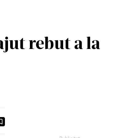
jut rebut a la
ook
ail