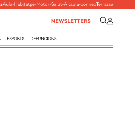
ts
Aula
-
Habitatge
-
Motor
-
Salut
-
A taula
-
connecTerrassa
NEWSLETTERS
A
ESPORTS
DEFUNCIONS