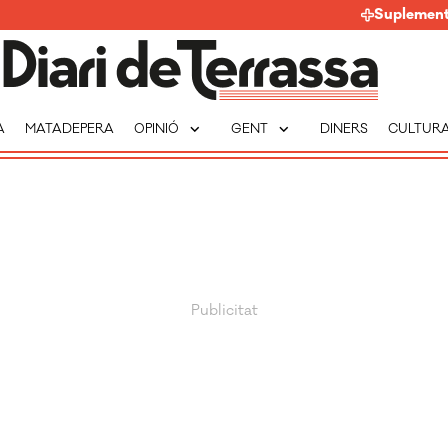
Suplemen
expand_more
expand_more
A
MATADEPERA
OPINIÓ
GENT
DINERS
CULTUR