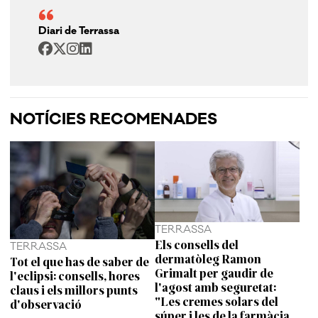
Diari de Terrassa
NOTÍCIES RECOMENADES
TERRASSA
Els consells del
TERRASSA
dermatòleg Ramon
Tot el que has de saber de
Grimalt per gaudir de
l'eclipsi: consells, hores
l'agost amb seguretat:
claus i els millors punts
"Les cremes solars del
d'observació
súper i les de la farmàcia