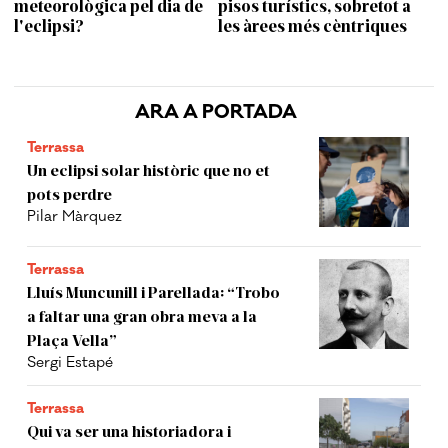
meteorològica pel dia de
pisos turístics, sobretot a
l'eclipsi?
les àrees més cèntriques
ARA A PORTADA
Terrassa
Un eclipsi solar històric que no et
pots perdre
Pilar Màrquez
Terrassa
Lluís Muncunill i Parellada: “Trobo
a faltar una gran obra meva a la
Plaça Vella”
Sergi Estapé
Terrassa
Qui va ser una historiadora i