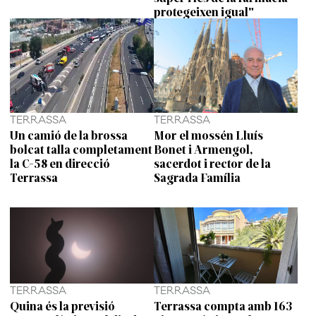
protegeixen igual"
TERRASSA
TERRASSA
Un camió de la brossa
Mor el mossén Lluís
bolcat talla completament
Bonet i Armengol,
la C-58 en direcció
sacerdot i rector de la
Terrassa
Sagrada Família
TERRASSA
TERRASSA
Quina és la previsió
Terrassa compta amb 163