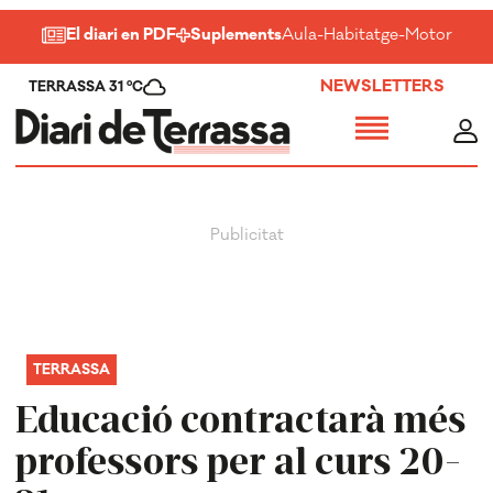
El diari en PDF
Suplements
Aula
-
Habitatge
-
Motor
-
Salu
NEWSLETTERS
TERRASSA 31 ºC
TERRASSA
Educació contractarà més
professors per al curs 20-