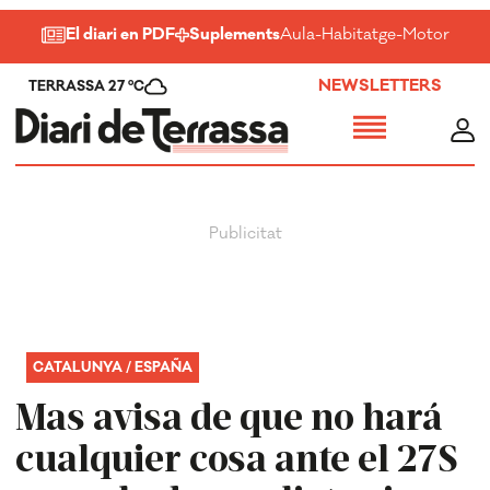
El diari en PDF
Suplements
Aula
-
Habitatge
-
Motor
-
Salu
NEWSLETTERS
TERRASSA 27 ºC
CATALUNYA / ESPAÑA
Mas avisa de que no hará
cualquier cosa ante el 27S