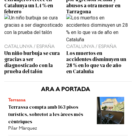
Catalunya un 1,4 % en
abusos a otra menor en
febrero
Tarragona
CATALUNYA / ESPAÑA
CATALUNYA / ESPAÑA
Un niño burbuja se cura
Los muertos en
gracias a ser
accidentes disminuyen un
diagnosticado con la
28 % en lo que va de año
prueba del talón
en Cataluña
ARA A PORTADA
Terrassa
Terrassa compta amb 163 pisos
turístics, sobretot a les àrees més
cèntriques
Pilar Màrquez