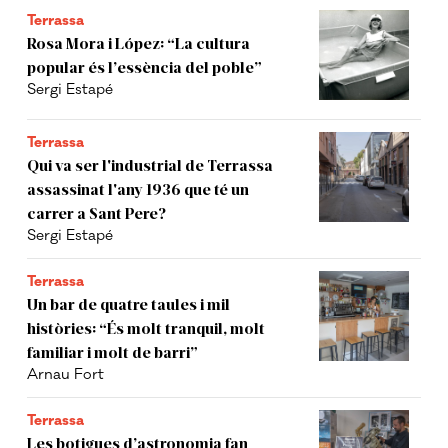
Terrassa
Rosa Mora i López: “La cultura
popular és l’essència del poble”
Sergi Estapé
Terrassa
Qui va ser l'industrial de Terrassa
assassinat l'any 1936 que té un
carrer a Sant Pere?
Sergi Estapé
Terrassa
Un bar de quatre taules i mil
històries: “És molt tranquil, molt
familiar i molt de barri”
Arnau Fort
Terrassa
Les botigues d’astronomia fan