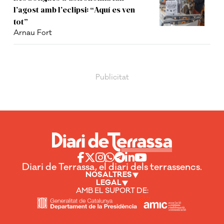
l’agost amb l’eclipsi: “Aquí es ven
tot”
Arnau Fort
Diari de Terrassa, el diari dels terrassencs.
NOSALTRES
LEGAL
AMB EL SUPORT DE: