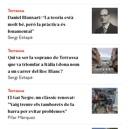
Terrassa
Daniel Blanxart: “La teoria està
molt bé, però la pràctica és
fonamental”
Sergi Estapé
Terrassa
Qui va ser la soprano de Terrassa
que va triomfar a Itàlia i dona nom
a un carrer del Roc Blanc?
Sergi Estapé
Terrassa
El Gat Negre, un clàssic renovat:
"Vaig treure els tamborets de la
barra per evitar problemes"
Pilar Màrquez