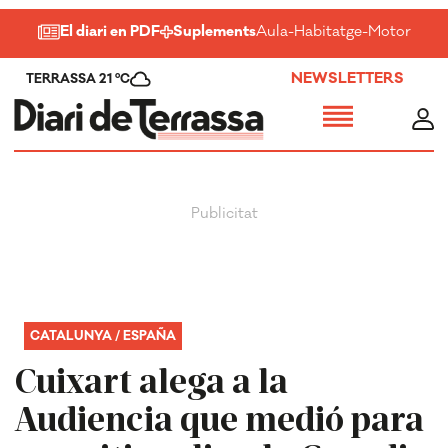
El diari en PDF
Suplements
Aula
-
Habitatge
-
Motor
-
Salu
NEWSLETTERS
TERRASSA 21 ºC
CATALUNYA / ESPAÑA
Cuixart alega a la
Audiencia que medió para