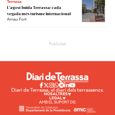
Terrassa
L’agost buida Terrassa: cada
vegada més turisme internacional
Arnau Fort
Diari de Terrassa, el diari dels terrassencs.
NOSALTRES
LEGAL
AMB EL SUPORT DE: