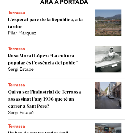
ARA A PORTADA
Terrassa
L’esperat parc de la República, a la
tardor
Pilar Màrquez
Terrassa
Rosa Mora i López: “La cultura
popular és l’essència del poble”
Sergi Estapé
Terrassa
Qui va ser l'industrial de Terrassa
assassinat l'any 1936 que té un
carrer a Sant Pere?
Sergi Estapé
Terrassa
Un bar de quatre taules i mil