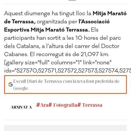
Aquest diumenge ha tingut lloc la
Mitja Marató
de Terrassa,
organitzada per
l’Associació
Esportiva Mitja Marató Terrassa.
Els
participants han sortit a les 10 hores del parc
dels Catalans, a l’altura del carrer del Doctor
Cabanes. El recorregut és de 21,097 km.
[gallery size="full" columns="1" link="none"
ids="527570,527571,527572,527573,527574,52
Escull Diari de Terrassa com la teva font preferida de
Google
Ara
Fotografia
Terrassa
ARXIVAT A