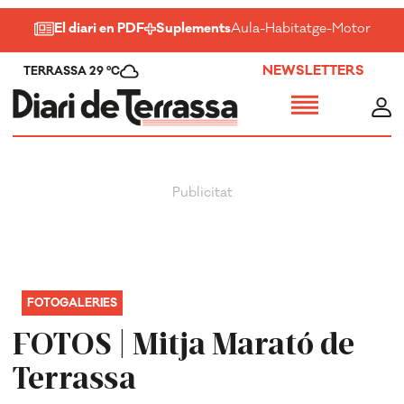
El diari en PDF
Suplements
Aula
-
Habitatge
-
Motor
-
Salu
NEWSLETTERS
TERRASSA 29 ºC
FOTOGALERIES
FOTOS | Mitja Marató de
Terrassa