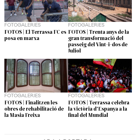
FOTOGALERIES
FOTOGALERIES
FOTOS | El Terrassa FC es
FOTOS | Trenta anys de la
posa en marxa
gran transformació del
passeig del Vint-i-dos de
Juliol
FOTOGALERIES
FOTOGALERIES
FOTOS | Finalitzen les
FOTOS | Terrassa celebra
obres de rehabilitació de
la victòria d'Espanya a la
la Masia Freixa
final del Mundial