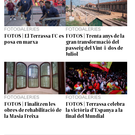
FOTOGALERIES
FOTOGALERIES
FOTOS | El Terrassa FC es
FOTOS | Trenta anys de la
posa en marxa
gran transformació del
passeig del Vint-i-dos de
Juliol
FOTOGALERIES
FOTOGALERIES
FOTOS | Finalitzen les
FOTOS | Terrassa celebra
obres de rehabilitació de
la victòria d'Espanya a la
la Masia Freixa
final del Mundial