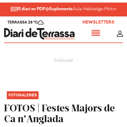
El diari en PDF
Suplements
Aula
-
Habitatge
-
Motor
-
Salu
NEWSLETTERS
TERRASSA 28 ºC
FOTOGALERIES
FOTOS | Festes Majors de
Ca n'Anglada