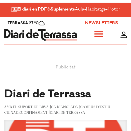
El diari en PDF
Suplements
Aula
-
Habitatge
-
Motor
-
Salu
NEWSLETTERS
TERRASSA 27 ºC
Diari de Terrassa
AMB EL SUPORT DE BBVA
CA N'ANGLADA
CAMPUS D'ESTIU
CUINADECONFINAMENT
DIARI DE TERRASSA