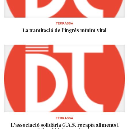
TERRASSA
La tramitació de l'ingrés mínim vital
TERRASSA
L'associació solidària G.A.S. recapta aliments i