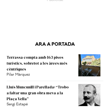
ARA A PORTADA
Terrassa compta amb 163 pisos
turístics, sobretot a les àrees més
cèntriques
Pilar Màrquez
Lluís Muncunill i Parellada: “Trobo
a faltar una gran obra meva a la
Plaça Vella”
Sergi Estapé