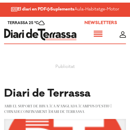
El diari en PDF
Suplements
Aula
-
Habitatge
-
Motor
-
Salu
NEWSLETTERS
TERRASSA 25 ºC
Diari de Terrassa
AMB EL SUPORT DE BBVA
CA N'ANGLADA
CAMPUS D'ESTIU
CUINADECONFINAMENT
DIARI DE TERRASSA