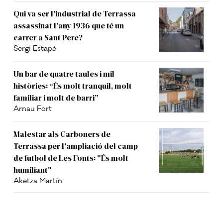
Qui va ser l'industrial de Terrassa
assassinat l'any 1936 que té un
carrer a Sant Pere?
Sergi Estapé
Un bar de quatre taules i mil
històries: “És molt tranquil, molt
familiar i molt de barri”
Arnau Fort
Malestar als Carboners de
Terrassa per l'ampliació del camp
de futbol de Les Fonts: "És molt
humiliant"
Aketza Martín