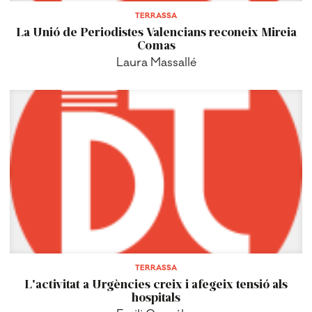
TERRASSA
La Unió de Periodistes Valencians reconeix Mireia
Comas
Laura Massallé
TERRASSA
L'activitat a Urgències creix i afegeix tensió als
hospitals