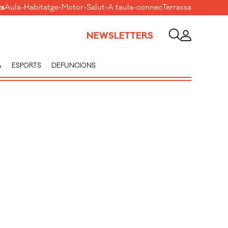
ts
Aula
-
Habitatge
-
Motor
-
Salut
-
A taula
-
connecTerrassa
NEWSLETTERS
A
ESPORTS
DEFUNCIONS