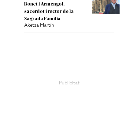
Bonet i Armengol,
sacerdot i rector de la
Sagrada Família
Aketza Martín