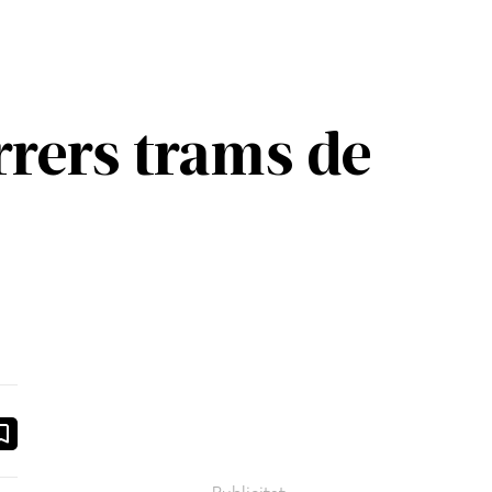
rrers trams de
ook
ail