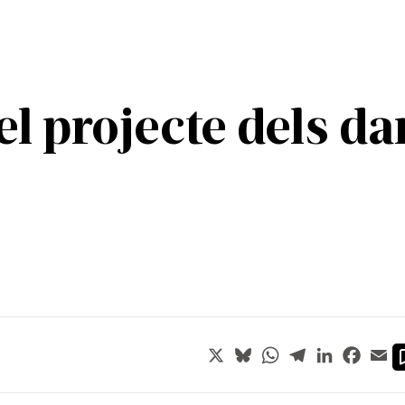
el projecte dels da
X
Bluesky
WhatsApp
Telegram
LinkedIn
Faceb
Em