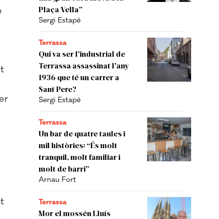
Plaça Vella”
e
Sergi Estapé
Terrassa
Qui va ser l'industrial de
Terrassa assassinat l'any
t
1936 que té un carrer a
Sant Pere?
er
Sergi Estapé
Terrassa
Un bar de quatre taules i
mil històries: “És molt
tranquil, molt familiar i
molt de barri”
Arnau Fort
t
Terrassa
Mor el mossén Lluís