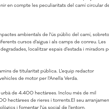
nir en compte les peculiaritats del camí circular d
mpactes ambientals de l'ús públic del camí, sobreto
iferents cursos d'aigua i als camps de conreu. Les
degradades, localitzar espais d'estada i miradors p
amins de titularitat pública. L'equip redactor
 vehicles de motor per l'Anella Verda.
no urbà de 4.400 hectàrees. Inclou més de mil
0 hectàrees de rieres i torrents.El seu arranjamen
lògics i fomentar l'ús social de l'entorn.