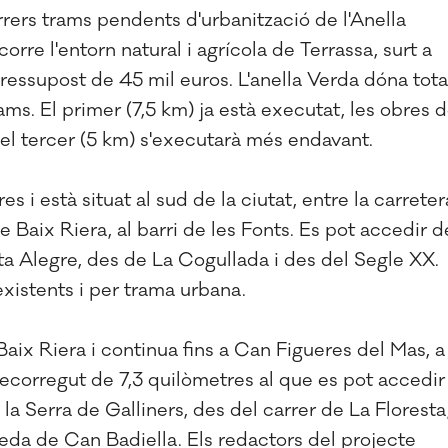
rrers trams pendents d'urbanització de l'Anella
rre l'entorn natural i agrícola de Terrassa, surt a
 pressupost de 45 mil euros. L'anella Verda dóna tota
trams. El primer (7,5 km) ja està executat, les obres d
 el tercer (5 km) s'executarà més endavant.
s i està situat al sud de la ciutat, entre la carreter
de Baix Riera, al barri de les Fonts. Es pot accedir d
ta Alegre, des de La Cogullada i des del Segle XX.
existents i per trama urbana.
Baix Riera i continua fins a Can Figueres del Mas, a
recorregut de 7,3 quilòmetres al que es pot accedir
a Serra de Galliners, des del carrer de La Floresta
eda de Can Badiella. Els redactors del projecte