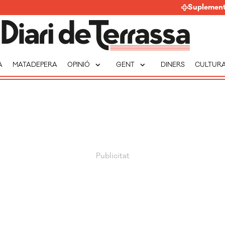
Suplemen
expand_more
expand_more
A
MATADEPERA
OPINIÓ
GENT
DINERS
CULTUR