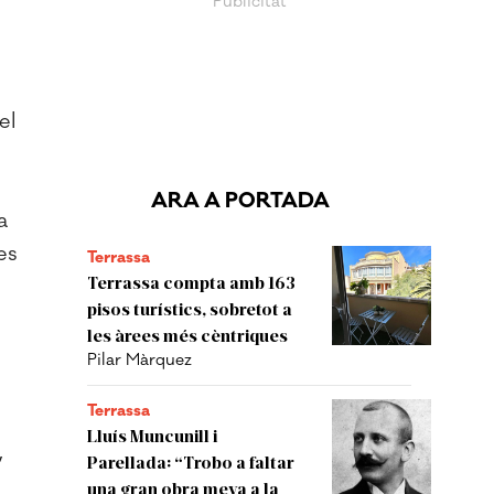
el
ARA A PORTADA
a
es
Terrassa
Terrassa compta amb 163
pisos turístics, sobretot a
les àrees més cèntriques
Pilar Màrquez
Terrassa
Lluís Muncunill i
,
Parellada: “Trobo a faltar
una gran obra meva a la