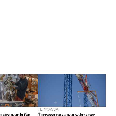
TERRASSA
’astronomia fan
Terrassa posa nou solars per