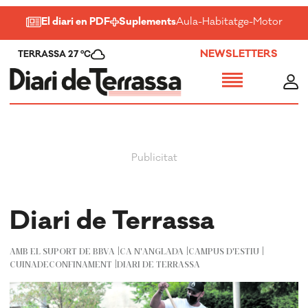
El diari en PDF
Suplements
Aula
-
Habitatge
-
Motor
-
Salu
NEWSLETTERS
TERRASSA 27 ºC
Diari de Terrassa
AMB EL SUPORT DE BBVA
CA N'ANGLADA
CAMPUS D'ESTIU
CUINADECONFINAMENT
DIARI DE TERRASSA