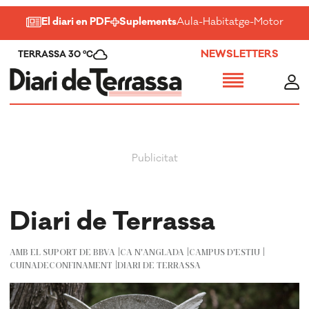
El diari en PDF
Suplements
Aula
-
Habitatge
-
Motor
-
Salu
NEWSLETTERS
TERRASSA 30 ºC
Diari de Terrassa
AMB EL SUPORT DE BBVA
CA N'ANGLADA
CAMPUS D'ESTIU
CUINADECONFINAMENT
DIARI DE TERRASSA