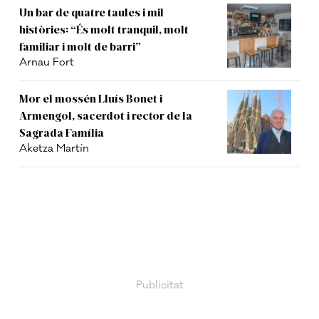
Un bar de quatre taules i mil
històries: “És molt tranquil, molt
familiar i molt de barri”
Arnau Fort
Mor el mossén Lluís Bonet i
Armengol, sacerdot i rector de la
Sagrada Família
Aketza Martín