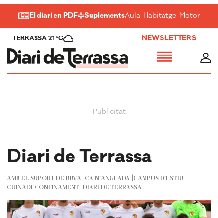
El diari en PDF
Suplements
Aula
-
Habitatge
-
Motor
-
Salu
NEWSLETTERS
TERRASSA 21 ºC
Diari de Terrassa
AMB EL SUPORT DE BBVA
CA N'ANGLADA
CAMPUS D'ESTIU
CUINADECONFINAMENT
DIARI DE TERRASSA