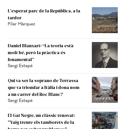
L’esperat parc de la República, a la
tardor
Pilar Màrquez
Daniel Blanxart: “La teoria està
molt bé, però la pràctica és
fonamental”
Sergi Estapé
Qui va ser la soprano de Terrassa
que va triomfar a Itàlia i dona nom
a un carrer del Roc Blanc?
Sergi Estapé
El Gat Negre, un clàssic renovat:
"Vaig treure els tamborets de la
barra per evitar problemes"