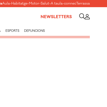
ts
Aula
-
Habitatge
-
Motor
-
Salut
-
A taula
-
connecTerrassa
NEWSLETTERS
A
ESPORTS
DEFUNCIONS