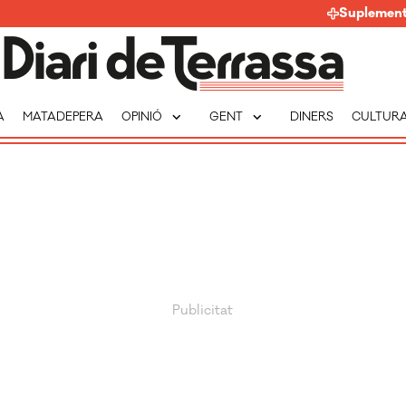
Suplemen
expand_more
expand_more
A
MATADEPERA
OPINIÓ
GENT
DINERS
CULTUR