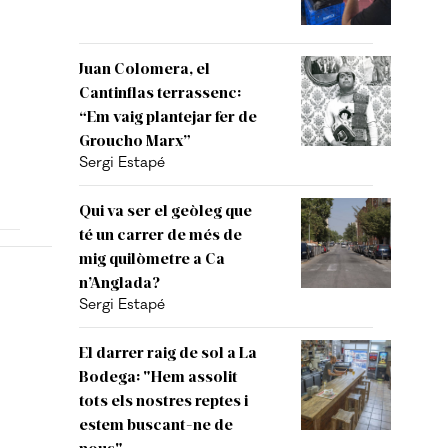
Juan Colomera, el
Cantinflas terrassenc:
“Em vaig plantejar fer de
Groucho Marx”
Sergi Estapé
Qui va ser el geòleg que
té un carrer de més de
mig quilòmetre a Ca
n’Anglada?
p
Sergi Estapé
El darrer raig de sol a La
Bodega: "Hem assolit
tots els nostres reptes i
estem buscant-ne de
nous"