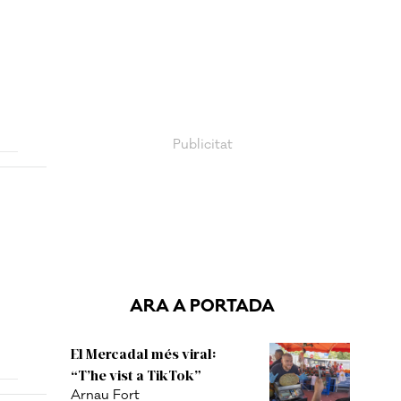
ARA A PORTADA
El Mercadal més viral:
“T’he vist a TikTok”
Arnau Fort