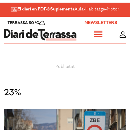
El diari en PDF
Suplements
Aula
-
Habitatge
-
Motor
-
Salu
NEWSLETTERS
TERRASSA 30 ºC
23%