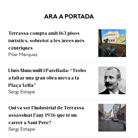
ARA A PORTADA
Terrassa compta amb 163 pisos
turístics, sobretot a les àrees més
cèntriques
Pilar Màrquez
Lluís Muncunill i Parellada: “Trobo
a faltar una gran obra meva a la
Plaça Vella”
Sergi Estapé
Qui va ser l'industrial de Terrassa
assassinat l'any 1936 que té un
carrer a Sant Pere?
Sergi Estapé