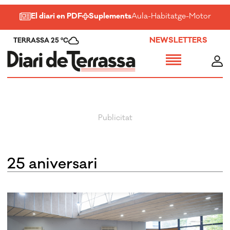
El diari en PDF
Suplements
Aula
-
Habitatge
-
Motor
-
Salu
NEWSLETTERS
TERRASSA 25 ºC
25 aniversari