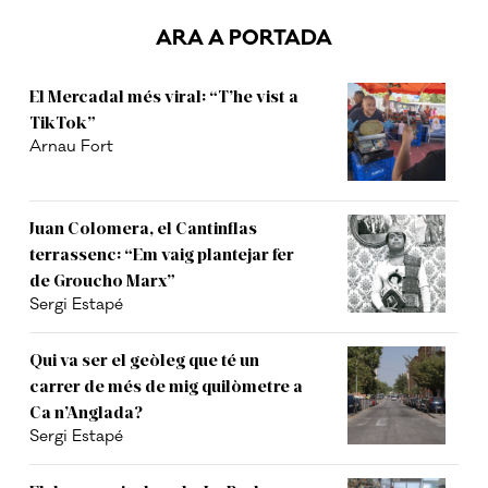
ARA A PORTADA
El Mercadal més viral: “T’he vist a
TikTok”
Arnau Fort
Juan Colomera, el Cantinflas
terrassenc: “Em vaig plantejar fer
de Groucho Marx”
Sergi Estapé
Qui va ser el geòleg que té un
carrer de més de mig quilòmetre a
Ca n’Anglada?
Sergi Estapé