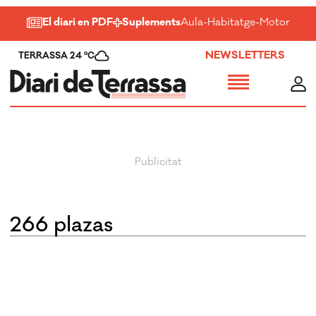
El diari en PDF
Suplements
Aula
-
Habitatge
-
Motor
-
Salu
NEWSLETTERS
TERRASSA 24 ºC
266 plazas