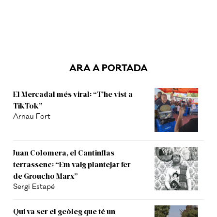
ARA A PORTADA
El Mercadal més viral: “T’he vist a
TikTok”
Arnau Fort
Juan Colomera, el Cantinflas
terrassenc: “Em vaig plantejar fer
de Groucho Marx”
Sergi Estapé
Qui va ser el geòleg que té un