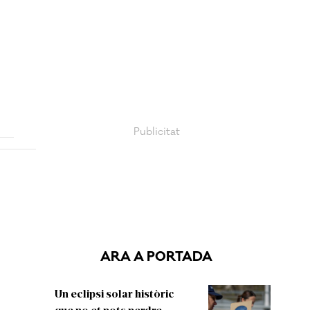
ARA A PORTADA
Un eclipsi solar històric
que no et pots perdre