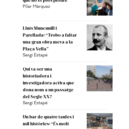
Pilar Màrquez
Lluís Muncunill i
Parellada: “Trobo a faltar
una gran obra meva a la
Plaça Vella”
Sergi Estapé
Qui va ser una
historiadora i
investigadora activa que
dona nom a un passatge
del Segle XX?
Sergi Estapé
Un bar de quatre taules i
mil històries: “És molt