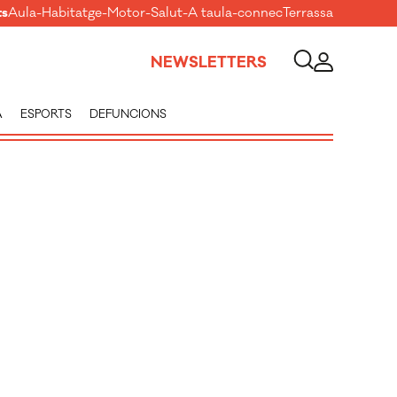
ts
Aula
-
Habitatge
-
Motor
-
Salut
-
A taula
-
connecTerrassa
NEWSLETTERS
A
ESPORTS
DEFUNCIONS