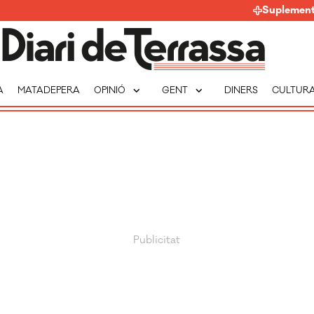
Suplemen
expand_more
expand_more
A
MATADEPERA
OPINIÓ
GENT
DINERS
CULTUR