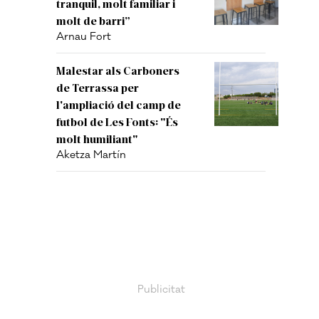
tranquil, molt familiar i
molt de barri”
Arnau Fort
Malestar als Carboners
de Terrassa per
l'ampliació del camp de
futbol de Les Fonts: "És
molt humiliant"
Aketza Martín